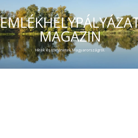
EMLÉKHELYPÁLYÁZA
MAGAZIN
Hírek és történetek Magyarországról.