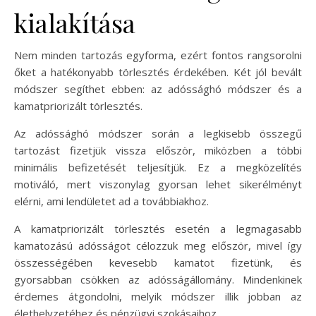
kialakítása
Nem minden tartozás egyforma, ezért fontos rangsorolni
őket a hatékonyabb törlesztés érdekében. Két jól bevált
módszer segíthet ebben: az adóssághó módszer és a
kamatpriorizált törlesztés.
Az adóssághó módszer során a legkisebb összegű
tartozást fizetjük vissza először, miközben a többi
minimális befizetését teljesítjük. Ez a megközelítés
motiváló, mert viszonylag gyorsan lehet sikerélményt
elérni, ami lendületet ad a továbbiakhoz.
A kamatpriorizált törlesztés esetén a legmagasabb
kamatozású adósságot célozzuk meg először, mivel így
összességében kevesebb kamatot fizetünk, és
gyorsabban csökken az adósságállomány. Mindenkinek
érdemes átgondolni, melyik módszer illik jobban az
élethelyzetéhez és pénzügyi szokásaihoz.