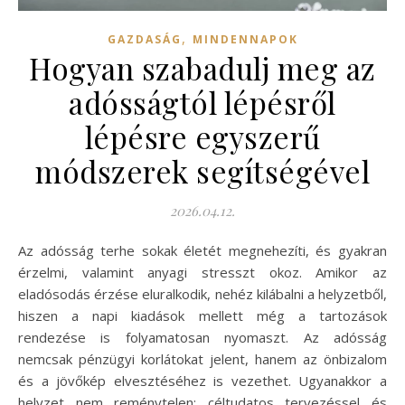
,
GAZDASÁG
MINDENNAPOK
Hogyan szabadulj meg az
adósságtól lépésről
lépésre egyszerű
módszerek segítségével
2026.04.12.
Az adósság terhe sokak életét megnehezíti, és gyakran
érzelmi, valamint anyagi stresszt okoz. Amikor az
eladósodás érzése eluralkodik, nehéz kilábalni a helyzetből,
hiszen a napi kiadások mellett még a tartozások
rendezése is folyamatosan nyomaszt. Az adósság
nemcsak pénzügyi korlátokat jelent, hanem az önbizalom
és a jövőkép elvesztéséhez is vezethet. Ugyanakkor a
helyzet nem reménytelen: céltudatos tervezéssel és