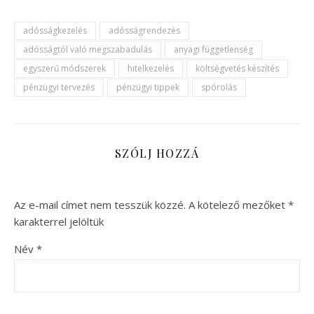
adósságkezelés
adósságrendezés
adósságtól való megszabadulás
anyagi függetlenség
egyszerű módszerek
hitelkezelés
költségvetés készítés
pénzügyi tervezés
pénzügyi tippek
spórolás
SZÓLJ HOZZÁ
Az e-mail címet nem tesszük közzé.
A kötelező mezőket
*
karakterrel jelöltük
Név
*