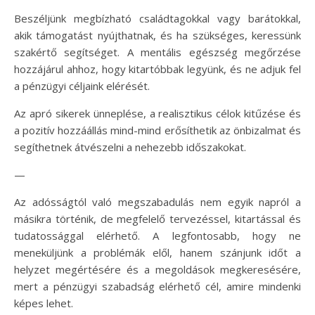
Beszéljünk megbízható családtagokkal vagy barátokkal,
akik támogatást nyújthatnak, és ha szükséges, keressünk
szakértő segítséget. A mentális egészség megőrzése
hozzájárul ahhoz, hogy kitartóbbak legyünk, és ne adjuk fel
a pénzügyi céljaink elérését.
Az apró sikerek ünneplése, a realisztikus célok kitűzése és
a pozitív hozzáállás mind-mind erősíthetik az önbizalmat és
segíthetnek átvészelni a nehezebb időszakokat.
—
Az adósságtól való megszabadulás nem egyik napról a
másikra történik, de megfelelő tervezéssel, kitartással és
tudatossággal elérhető. A legfontosabb, hogy ne
meneküljünk a problémák elől, hanem szánjunk időt a
helyzet megértésére és a megoldások megkeresésére,
mert a pénzügyi szabadság elérhető cél, amire mindenki
képes lehet.