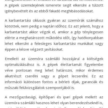
A gépek üzemidejének ismerete segít elkerülni a túlzott
igénybevételt és az ebből fakadó meghibásodásokat.
A karbantartási ciklusok gyakran az üzemórák számához
kötöttek, nem pedig a naptári időhöz. Ez azt jelenti, hogy a
karbantartást akkor végzik el, amikor a gép ténylegesen
elérte a meghatározott működési időt, így hatékonyabban
lehet elkerülni a felesleges karbantartási munkákat vagy
éppen a késve végzett javításokat.
Emellett az üzemóra számláló hozzájárul a költségek
optimalizálásához is. A gépek élettartamát figyelembe
véve pontosan meg lehet határozni, mikor érdemes
alkatrészt cserélni vagy a gépet lecserélni. Ez az
információ különösen fontos a bérleti díjak, garanciák és
műszaki felülvizsgálatok szempontjából is.
A mezőgazdasági, építőipari és ipari gépek mellett az
üzemóra számláló hasznos lehet olyan berendezéseknél is,