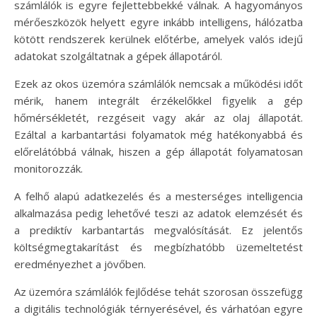
számlálók is egyre fejlettebbekké válnak. A hagyományos
mérőeszközök helyett egyre inkább intelligens, hálózatba
kötött rendszerek kerülnek előtérbe, amelyek valós idejű
adatokat szolgáltatnak a gépek állapotáról.
Ezek az okos üzemóra számlálók nemcsak a működési időt
mérik, hanem integrált érzékelőkkel figyelik a gép
hőmérsékletét, rezgéseit vagy akár az olaj állapotát.
Ezáltal a karbantartási folyamatok még hatékonyabbá és
előrelátóbbá válnak, hiszen a gép állapotát folyamatosan
monitorozzák.
A felhő alapú adatkezelés és a mesterséges intelligencia
alkalmazása pedig lehetővé teszi az adatok elemzését és
a prediktív karbantartás megvalósítását. Ez jelentős
költségmegtakarítást és megbízhatóbb üzemeltetést
eredményezhet a jövőben.
Az üzemóra számlálók fejlődése tehát szorosan összefügg
a digitális technológiák térnyerésével, és várhatóan egyre