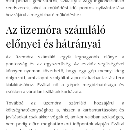
mint például generátorok, szivattyúk vagy légkondicionáló
rendszerek, ahol a működési idő pontos nyilvántartása
hozzájárul a megbízható működéshez.
Az üzemóra számláló
előnyei és hátrányai
Az üzemóra számláló egyik legnagyobb előnye a
pontosság és az egyszerűség. Az eszköz segítségével
könnyen nyomon követhető, hogy egy gép mennyi ideig
dolgozott, ami alapot szolgáltat a precíz karbantartási terv
kialakításához. Ezáltal nő a gépek megbízhatósága és
csökken a váratlan leállások kockázata.
Továbbá az üzemóra számláló hozzájárul a
költséghatékonysághoz is, hiszen a karbantartásokat és
javításokat csak akkor végzik el, amikor valóban szükséges,
nem pedig előre meghatározott időpontok alapján. Ezáltal