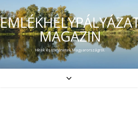
EMLÉKHELYPÁLYÁZA
MAGAZIN
Hírek és történetek Magyarországról.