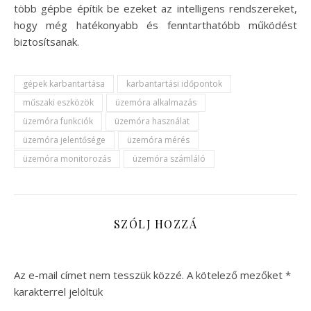
több gépbe építik be ezeket az intelligens rendszereket,
hogy még hatékonyabb és fenntarthatóbb működést
biztosítsanak.
gépek karbantartása
karbantartási időpontok
műszaki eszközök
üzemóra alkalmazás
üzemóra funkciók
üzemóra használat
üzemóra jelentősége
üzemóra mérés
üzemóra monitorozás
üzemóra számláló
SZÓLJ HOZZÁ
Az e-mail címet nem tesszük közzé.
A kötelező mezőket
*
karakterrel jelöltük