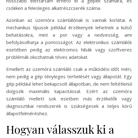
hosszabb élettartam érhető el a gépek számára, és
csökken a felesleges alkatrészcserék száma.
Azonban az üzemóra számlálónak is vannak korlátai. A
mechanikus típusok például érzékenyek lehetnek a külső
behatásokra, mint a por vagy a nedvesség, ami
befolyásolhatja a pontosságot. Az elektronikus számlálók
esetében pedig az elektromos hibák vagy szoftveres
problémák okozhatnak téves adatokat.
Emellett az üzemóra számláló csak a működési időt méri,
nem pedig a gép tényleges terhelését vagy állapotát. Egy
gép például lehet bekapcsolt állapotban, de nem feltétlenül
dolgozik maximális kapacitással. Ezért az üzemóra
számláló mellett sok esetben más érzékelők vagy
diagnosztikai rendszerek is szükségesek a teljes körű
állapotfelméréshez.
Hogyan válasszuk ki a