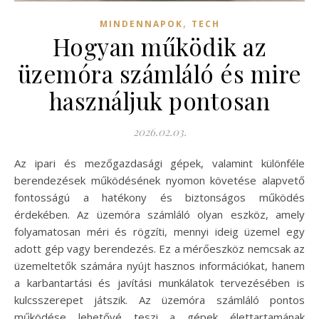
,
MINDENNAPOK
TECH
Hogyan működik az
üzemóra számláló és mire
használjuk pontosan
2026.02.03.
Az ipari és mezőgazdasági gépek, valamint különféle
berendezések működésének nyomon követése alapvető
fontosságú a hatékony és biztonságos működés
érdekében. Az üzemóra számláló olyan eszköz, amely
folyamatosan méri és rögzíti, mennyi ideig üzemel egy
adott gép vagy berendezés. Ez a mérőeszköz nemcsak az
üzemeltetők számára nyújt hasznos információkat, hanem
a karbantartási és javítási munkálatok tervezésében is
kulcsszerepet játszik. Az üzemóra számláló pontos
működése lehetővé teszi a gépek élettartamának