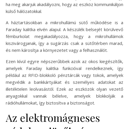
ha meg akarjuk akadályozni, hogy az eszköz kommunikáljon
külső hálózatokkal.
A háztartásokban a mikrohullámú sütő működése is a
Faraday kalitka elvén alapul. A készülék belsejét körülvevő
fémburkolat megakadályozza, hogy a mikrohullámok
kiszivárogjanak, így a sugárzás csak a sütőtérben marad,
és nem károsítja a környezetet vagy a felhasználót.
Ezen kívül egyre népszerűbbek azok az okos kiegészítők,
amelyek Faraday kalitka funkcióval rendelkeznek, így
például az RFID-blokkoló pénztárcák vagy tokok, amelyek
megvédik a bankkártyákat és személyes adatokat az
illetéktelen leolvasástól. Ezek az eszközök olyan vezető
anyagokkal vannak bélelve, amelyek blokkolják a
rádióhullámokat, így biztosítva a biztonságot.
Az elektromágneses