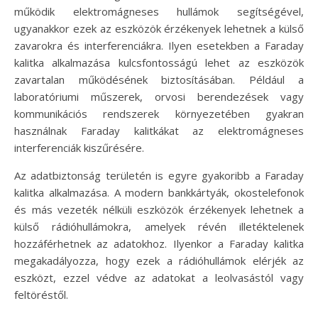
működik elektromágneses hullámok segítségével,
ugyanakkor ezek az eszközök érzékenyek lehetnek a külső
zavarokra és interferenciákra. Ilyen esetekben a Faraday
kalitka alkalmazása kulcsfontosságú lehet az eszközök
zavartalan működésének biztosításában. Például a
laboratóriumi műszerek, orvosi berendezések vagy
kommunikációs rendszerek környezetében gyakran
használnak Faraday kalitkákat az elektromágneses
interferenciák kiszűrésére.
Az adatbiztonság területén is egyre gyakoribb a Faraday
kalitka alkalmazása. A modern bankkártyák, okostelefonok
és más vezeték nélküli eszközök érzékenyek lehetnek a
külső rádióhullámokra, amelyek révén illetéktelenek
hozzáférhetnek az adatokhoz. Ilyenkor a Faraday kalitka
megakadályozza, hogy ezek a rádióhullámok elérjék az
eszközt, ezzel védve az adatokat a leolvasástól vagy
feltöréstől.