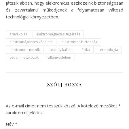
játszik abban, hogy elektronikus eszközeink biztonságosan
és zavartalanul működjenek a folyamatosan változó
technológiai környezetben.
árnyékolás
elektromágneses sugárzás
elektromágneses védelem
elektromos biztonság
elektromos mezők
faraday kalitka
fizika
technológia
védelmi eszközök
villámvédelem
SZÓLJ HOZZÁ
Az e-mail címet nem tesszük közzé.
A kötelező mezőket
*
karakterrel jelöltük
Név
*