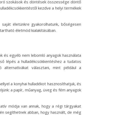
 apró szokások és döntések összessége döntő
hulladékcsökkentéstől kezdve a helyi termékek
és saját életünkre gyakorolhatunk, bőségesen
artható életmód kialakításában.
agok és egyéb nem lebomló anyagok használata
első lépés a hulladékcsökkentéshez a tudatos
 alternatívákat választani, mint például a
yel a konyhai hulladékot hasznosíthatjuk, és
yeljünk: a papír, műanyag, üveg és fém anyagok
atív módja van annak, hogy a régi tárgyakat
ntén segíthetnek abban, hogy használt, de még