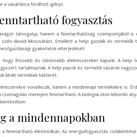
e a vásárlásra fordított igényt.
fenntartható fogyasztás
aságot támogatja, hanem a fenntarthatóság szempontjából is e
k a szén-dioxid kibocsátást. Emellett a helyi gazdák és termelő
 mezőgazdasági gyakorlatok elterjedését.
, hogy frissebb és ízletesebb élelmiszereket kapunk. A helyi 
gyszert tartalmaznak. A helyi piacok és termelői vásárok nagysz
uk kínált termékek hátterét.
lmiszerekre vonatkozik, hanem a mindennapi termékekre is. Érd
 csomagolás mennyire fenntartható. A biológiai úton lebomló any
kkentésében.
ág a mindennapokban
k a fenntartható életmódban. Az energiafogyasztás csökkentés