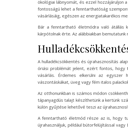
ökológiai lábnyomát, és ezzel hozzájáruljo
fontosságú lehet a fenntarthatóság szempontj
vásárlásáig, egészen az energiatakarékos me
Bár a fenntartható életmódra való átállás k
kárpótolnak érte. Az alábbiakban bemutatunk 
Hulladékcsökkentés
A hulladékcsökkentés és újrahasznosítás ala
óriási problémát jelent, ezért fontos, hogy
vásárlás. Érdemes elkerülni az egyszer ha
vászontáskákat, üveg vagy fém italos palackok
Az otthonunkban is számos módon csökkenthet
tápanyagdús talajt készíthetünk a kertünk szá
külön gyűjtése lehetővé teszi az újrahasznosít
A fenntartható életmód része az is, hogy t
újrahasználjuk, például bútorfelújítással va