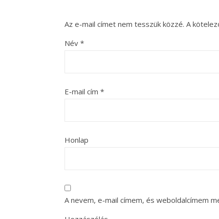
Az e-mail címet nem tesszük közzé.
A kötele
Név
*
E-mail cím
*
Honlap
A nevem, e-mail címem, és weboldalcímem m