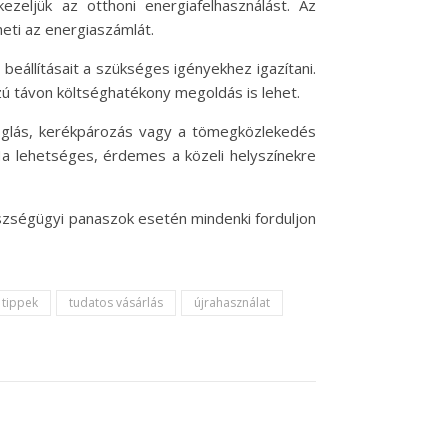
zeljük az otthoni energiafelhasználást. Az
eti az energiaszámlát.
beállításait a szükséges igényekhez igazítani.
ú távon költséghatékony megoldás is lehet.
loglás, kerékpározás vagy a tömegközlekedés
Ha lehetséges, érdemes a közeli helyszínekre
szségügyi panaszok esetén mindenki forduljon
tippek
tudatos vásárlás
újrahasználat