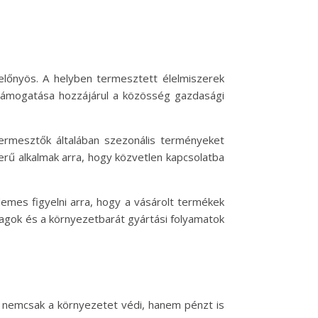
lőnyös. A helyben termesztett élelmiszerek
k támogatása hozzájárul a közösség gazdasági
termesztők általában szezonális terményeket
erű alkalmak arra, hogy közvetlen kapcsolatba
emes figyelni arra, hogy a vásárolt termékek
agok és a környezetbarát gyártási folyamatok
e nemcsak a környezetet védi, hanem pénzt is