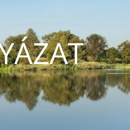
YÁZAT
N