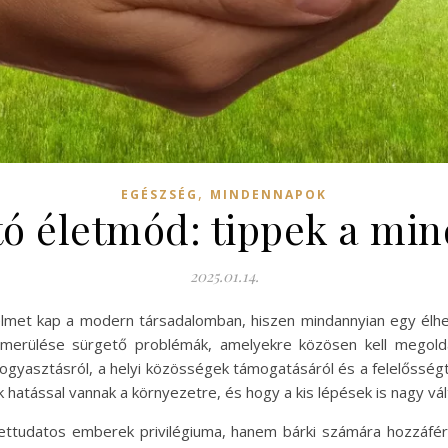
,
EGÉSZSÉG
MINDENNAPOK
tó életmód: tippek a mi
2025.01.14.
lmet kap a modern társadalomban, hiszen mindannyian egy élhet
merülése sürgető problémák, amelyekre közösen kell megoldá
ogyasztásról, a helyi közösségek támogatásáról és a felelősségt
 hatással vannak a környezetre, és hogy a kis lépések is nagy v
ttudatos emberek privilégiuma, hanem bárki számára hozzáfér