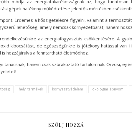
rűbb módja az energiatakarékosságnak az, hogy tudatosan ke
artási gépek hatékony működtetése jelentős mértékben csökkenth
mpont. Érdemes a hőszigetelésre figyelni, valamint a termosztát 
agyszerű lehetőség, amely nemcsak környezetbarát, hanem hossz
 rendelkezésünkre az energiafogyasztás csökkentésére. A gya
oxid kibocsátást, de egészségünkre is jótékony hatással van. 
 is hozzájárulva a fenntartható életmódhoz.
yi tanácsnak, hanem csak szórakoztató tartalomnak. Orvosi, egé
yeletet!
atóság
helyi termékek
környezetvédelem
ökológiai lábnyom
SZÓLJ HOZZÁ