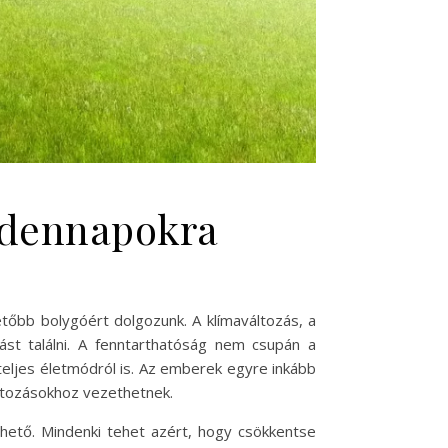
ndennapokra
őbb bolygóért dolgozunk. A klímaváltozás, a
st találni. A fenntarthatóság nem csupán a
eljes életmódról is. Az emberek egyre inkább
áltozásokhoz vezethetnek.
hető. Mindenki tehet azért, hogy csökkentse