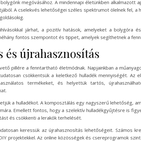
n a bolygónk megóvásához. A mindennapi életünkben alkalmazott
ából. A cselekvés lehetőségei széles spektrumot ölelnek fel, a 
goldásokig.
ihívásokkal járhat, a pozitív hatások, amelyeket a bolygóra 
néhány fontos szempontot és tippet, amelyek segíthetnek a fennt
 és újrahasznosítás
pvető pillére a fenntartható életmódnak. Napjainkban a műany
 tudatosan csökkentsük a keletkező hulladék mennyiségét. Az 
sználatos termékeket, és helyettük tartós, újrahasználható
at.
jük a hulladékot. A komposztálás egy nagyszerű lehetőség, amell
mára. Emellett fontos, hogy a szelektív hulladékgyűjtésre is fig
ást és csökkenti a lerakók terhelését.
udatosan keressük az újrahasznosítás lehetőségeit. Számos kre
gy DIY projektekkel. Az online közösségek és csereprogramok szi