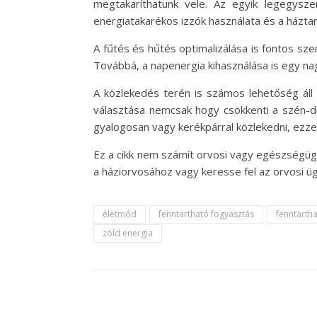
megtakaríthatunk vele. Az egyik legegysze
energiatakarékos izzók használata és a házt
A fűtés és hűtés optimalizálása is fontos sze
Továbbá, a napenergia kihasználása is egy n
A közlekedés terén is számos lehetőség áll
választása nemcsak hogy csökkenti a szén-di
gyalogosan vagy kerékpárral közlekedni, ezzel
Ez a cikk nem számít orvosi vagy egészségüg
a háziorvosához vagy keresse fel az orvosi üg
életmód
fenntartható fogyasztás
fenntarth
zöld energia