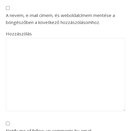
A nevem, e-mail címem, és weboldalcímem mentése a
böngészőben a következő hozzászólásomhoz.
Hozzászólás
Notify me of follow-up comments by email.