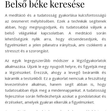
Belső béke keresése
A medítáció és a tudatosság gyakorlása kulcsfontosságú
az önismeret mélyítésében. Ezek a technikák segítenek
abban, hogy megnyugodjunk, és tudatosabbá váljunk a
belső világunkkal kapcsolatban. A meditáció során
lehetőségünk nyílik arra, hogy elcsendesedjünk, és
figyelmünket a jelen pillanatra irányítsuk, ami csökkenti a
stresszt és a szorongást.
Az egyik legegyszerűbb módszer a légzőgyakorlatok
alkalmazása. Üljünk le egy nyugodt helyre, és figyeljük meg
a légzésünket. Érezzük, ahogy a levegő beáramlik és
kiáramlik a testünkből. Ez a gyakorlat nemcsak a feszültség
levezetésére alkalmas, hanem segít abban is, hogy
tudatosabban éljük meg a mindennapjainkat. A tudatosság
fejlesztése során felfedezhetjük azokat a gondolatokat és
érzéseket, amelyek gyakran elkerülik a figyelmünket.