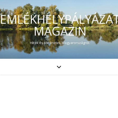
EMLÉKHELYPÁLYÁZA
MAGAZIN
Hírek és történetek Magyarországról.