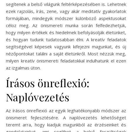
segítenek a belső világunk feltérképezésében is. Lehetnek
ezek rajzolás, írás, zene, vagy akár meditatív gyakorlatok
formájában, mindegyik módszer különböző aspektusokat
céloz meg. Az önismereti munka során felfedezhetjük,
hogy milyen értékek és hiedelmek befolyásolják életünket,
és hogyan tudunk tudatosabban élni. A kreatív feladatok
segítségével képesek vagyunk kifejezni magunkat, és új
nézőpontokat találni a saját életünkről. Most nézzük meg,
milyen kreatív önismereti feladatokkal indulhatunk el ezen
az izgalmas úton.
Írásos önreflexió:
Naplóvezetés
Az írásos önreflexió az egyik leghatékonyabb módszer az
önismeret fejlesztésére. A naplóvezetés lehetőséget
teremt arra, hogy kiadjuk magunkból az érzéseinket és
gondolatainkat, ami segíthet a belső feszültségek