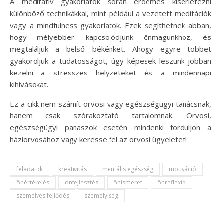
A meditatív gyakorlatok során érdemes kísérletezni
különböző technikákkal, mint például a vezetett meditációk
vagy a mindfulness gyakorlatok. Ezek segíthetnek abban,
hogy mélyebben kapcsolódjunk önmagunkhoz, és
megtaláljuk a belső békénket. Ahogy egyre többet
gyakoroljuk a tudatosságot, úgy képesek leszünk jobban
kezelni a stresszes helyzeteket és a mindennapi
kihívásokat.
Ez a cikk nem számít orvosi vagy egészségügyi tanácsnak,
hanem csak szórakoztató tartalomnak. Orvosi,
egészségügyi panaszok esetén mindenki forduljon a
háziorvosához vagy keresse fel az orvosi ügyeletet!
feladatok
kreativitás
mentális egészség
motiváció
önértékelés
önfejlesztés
önismeret
önreflexió
személyes fejlődés
személyiség