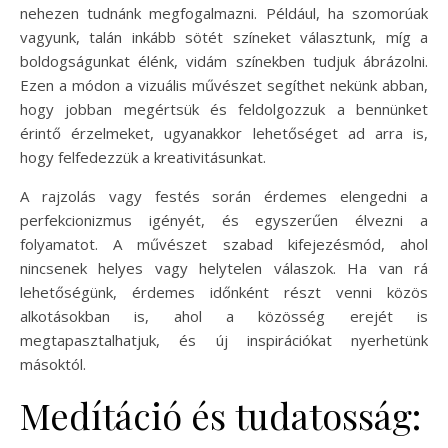
nehezen tudnánk megfogalmazni. Például, ha szomorúak
vagyunk, talán inkább sötét színeket választunk, míg a
boldogságunkat élénk, vidám színekben tudjuk ábrázolni.
Ezen a módon a vizuális művészet segíthet nekünk abban,
hogy jobban megértsük és feldolgozzuk a bennünket
érintő érzelmeket, ugyanakkor lehetőséget ad arra is,
hogy felfedezzük a kreativitásunkat.
A rajzolás vagy festés során érdemes elengedni a
perfekcionizmus igényét, és egyszerűen élvezni a
folyamatot. A művészet szabad kifejezésmód, ahol
nincsenek helyes vagy helytelen válaszok. Ha van rá
lehetőségünk, érdemes időnként részt venni közös
alkotásokban is, ahol a közösség erejét is
megtapasztalhatjuk, és új inspirációkat nyerhetünk
másoktól.
Medítáció és tudatosság: