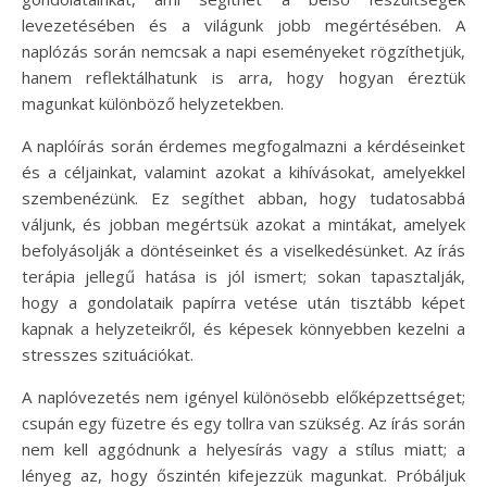
levezetésében és a világunk jobb megértésében. A
naplózás során nemcsak a napi eseményeket rögzíthetjük,
hanem reflektálhatunk is arra, hogy hogyan éreztük
magunkat különböző helyzetekben.
A naplóírás során érdemes megfogalmazni a kérdéseinket
és a céljainkat, valamint azokat a kihívásokat, amelyekkel
szembenézünk. Ez segíthet abban, hogy tudatosabbá
váljunk, és jobban megértsük azokat a mintákat, amelyek
befolyásolják a döntéseinket és a viselkedésünket. Az írás
terápia jellegű hatása is jól ismert; sokan tapasztalják,
hogy a gondolataik papírra vetése után tisztább képet
kapnak a helyzeteikről, és képesek könnyebben kezelni a
stresszes szituációkat.
A naplóvezetés nem igényel különösebb előképzettséget;
csupán egy füzetre és egy tollra van szükség. Az írás során
nem kell aggódnunk a helyesírás vagy a stílus miatt; a
lényeg az, hogy őszintén kifejezzük magunkat. Próbáljuk