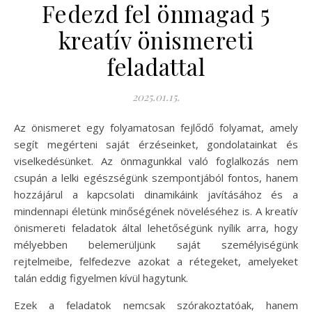
Fedezd fel önmagad 5
kreatív önismereti
feladattal
2025.01.15.
Az önismeret egy folyamatosan fejlődő folyamat, amely
segít megérteni saját érzéseinket, gondolatainkat és
viselkedésünket. Az önmagunkkal való foglalkozás nem
csupán a lelki egészségünk szempontjából fontos, hanem
hozzájárul a kapcsolati dinamikáink javításához és a
mindennapi életünk minőségének növeléséhez is. A kreatív
önismereti feladatok által lehetőségünk nyílik arra, hogy
mélyebben belemerüljünk saját személyiségünk
rejtelmeibe, felfedezve azokat a rétegeket, amelyeket
talán eddig figyelmen kívül hagytunk.
Ezek a feladatok nemcsak szórakoztatóak, hanem