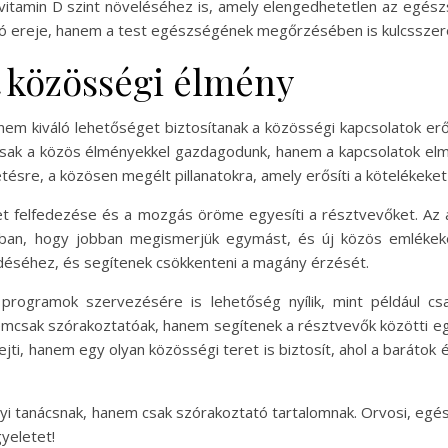
 vitamin D szint növeléséhez is, amely elengedhetetlen az egé
ó ereje, hanem a test egészségének megőrzésében is kulcsszere
t közösségi élmény
m kiváló lehetőséget biztosítanak a közösségi kapcsolatok erős
sak a közös élményekkel gazdagodunk, hanem a kapcsolatok elm
ésre, a közösen megélt pillanatokra, amely erősíti a kötelékeket
et felfedezése és a mozgás öröme egyesíti a résztvevőket. Az a
bban, hogy jobban megismerjük egymást, és új közös emlékeke
ödéséhez, és segítenek csökkenteni a magány érzését.
programok szervezésére is lehetőség nyílik, mint például cs
emcsak szórakoztatóak, hanem segítenek a résztvevők közötti e
ti, hanem egy olyan közösségi teret is biztosít, ahol a barátok 
yi tanácsnak, hanem csak szórakoztató tartalomnak. Orvosi, egé
yeletet!