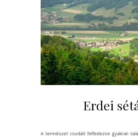
Erdei sét
A természet csodáit felfedezve gyakran talá