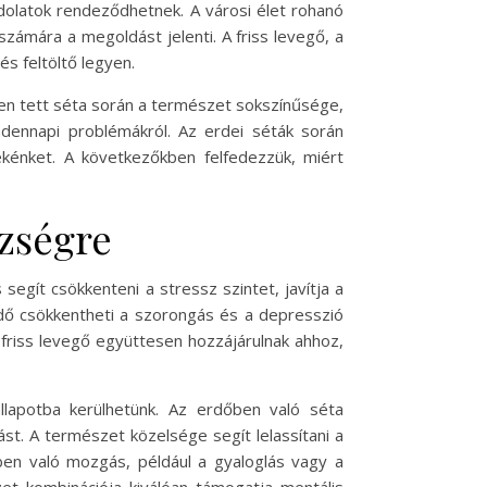
ndolatok rendeződhetnek. A városi élet rohanó
zámára a megoldást jelenti. A friss levegő, a
és feltöltő legyen.
ben tett séta során a természet sokszínűsége,
dennapi problémákról. Az erdei séták során
kénket. A következőkben felfedezzük, miért
szségre
egít csökkenteni a stressz szintet, javítja a
idő csökkentheti a szorongás és a depresszió
a friss levegő együttesen hozzájárulnak ahhoz,
állapotba kerülhetünk. Az erdőben való séta
st. A természet közelsége segít lelassítani a
ben való mozgás, például a gyaloglás vagy a