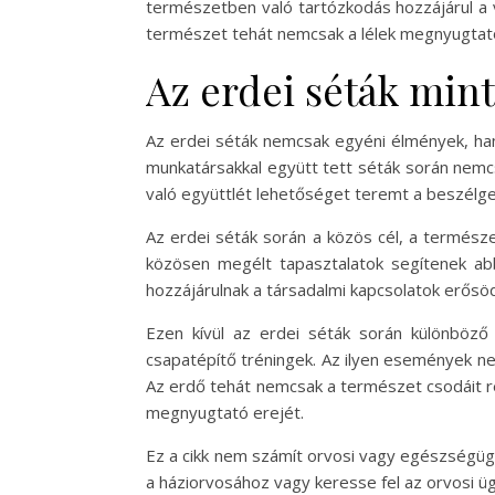
természetben való tartózkodás hozzájárul a
természet tehát nemcsak a lélek megnyugtat
Az erdei séták min
Az erdei séták nemcsak egyéni élmények, hane
munkatársakkal együtt tett séták során nemc
való együttlét lehetőséget teremt a beszélget
Az erdei séták során a közös cél, a termész
közösen megélt tapasztalatok segítenek a
hozzájárulnak a társadalmi kapcsolatok erős
Ezen kívül az erdei séták során különböző 
csapatépítő tréningek. Az ilyen események n
Az erdő tehát nemcsak a természet csodáit rej
megnyugtató erejét.
Ez a cikk nem számít orvosi vagy egészségüg
a háziorvosához vagy keresse fel az orvosi üg