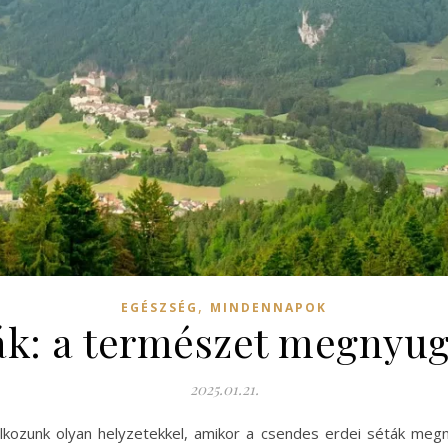
,
EGÉSZSÉG
MINDENNAPOK
ák: a természet megnyug
2025.01.21.
lkozunk olyan helyzetekkel, amikor a csendes erdei séták meg