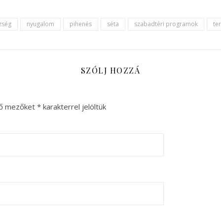
zség
nyugalom
pihenés
séta
szabadtéri programok
te
SZÓLJ HOZZÁ
ző mezőket
*
karakterrel jelöltük