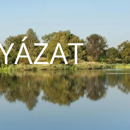
YÁZAT
N