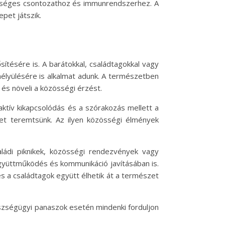
szséges csontozathoz és immunrendszerhez. A
pet játszik.
ítésére is. A barátokkal, családtagokkal vagy
élyülésére is alkalmat adunk. A természetben
 és növeli a közösségi érzést.
ktív kikapcsolódás és a szórakozás mellett a
t teremtsünk. Az ilyen közösségi élmények
aládi piknikek, közösségi rendezvények vagy
gyüttműködés és kommunikáció javításában is.
és a családtagok együtt élhetik át a természet
szségügyi panaszok esetén mindenki forduljon