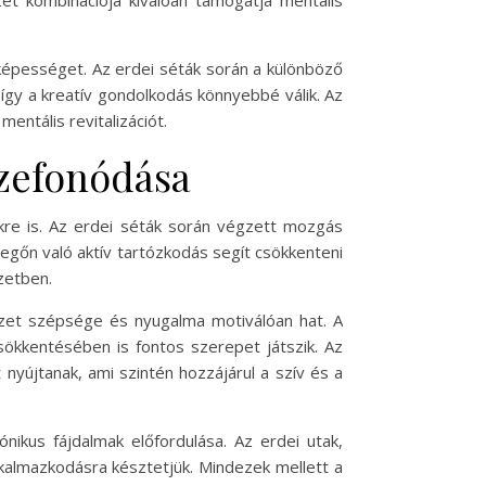
zet kombinációja kiválóan támogatja mentális
 képességet. Az erdei séták során a különböző
így a kreatív gondolkodás könnyebbé válik. Az
entális revitalizációt.
szefonódása
kre is. Az erdei séták során végzett mozgás
evegőn való aktív tartózkodás segít csökkenteni
zetben.
észet szépsége és nyugalma motiválóan hat. A
sökkentésében is fontos szerepet játszik. Az
yújtanak, ami szintén hozzájárul a szív és a
nikus fájdalmak előfordulása. Az erdei utak,
kalmazkodásra késztetjük. Mindezek mellett a