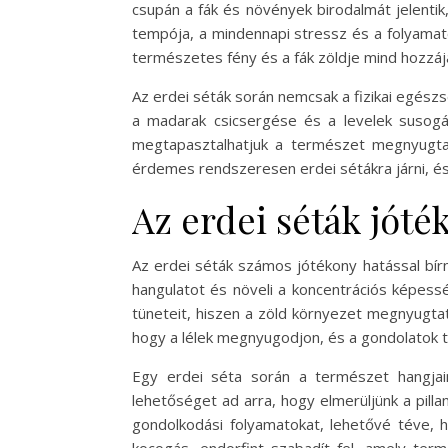
csupán a fák és növények birodalmát jelentik
tempója, a mindennapi stressz és a folyamato
természetes fény és a fák zöldje mind hozzájá
Az erdei séták során nemcsak a fizikai egész
a madarak csicsergése és a levelek susogá
megtapasztalhatjuk a természet megnyugtat
érdemes rendszeresen erdei sétákra járni, és
Az erdei séták jóté
Az erdei séták számos jótékony hatással bírn
hangulatot és növeli a koncentrációs képess
tüneteit, hiszen a zöld környezet megnyugtató
hogy a lélek megnyugodjon, és a gondolatok ti
Egy erdei séta során a természet hangjaina
lehetőséget ad arra, hogy elmerüljünk a pill
gondolkodási folyamatokat, lehetővé téve, 