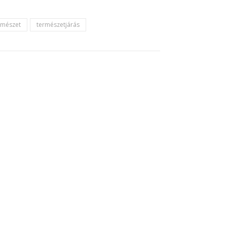
rmészet
természetjárás