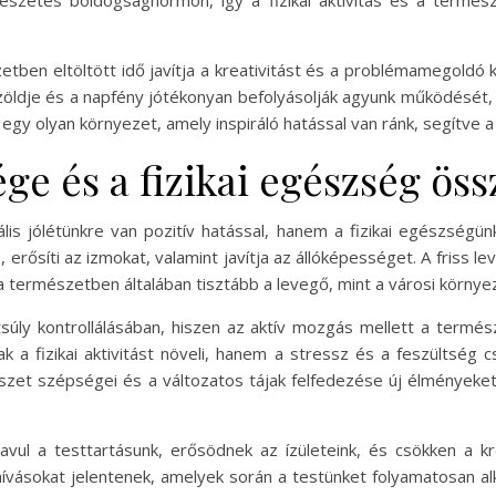
észetes boldogsághormon, így a fizikai aktivitás és a termés
zetben eltöltött idő javítja a kreativitást és a problémamegoldó
 zöldje és a napfény jótékonyan befolyásolják agyunk működését, 
y olyan környezet, amely inspiráló hatással van ránk, segítve a m
ge és a fizikai egészség ös
s jólétünkre van pozitív hatással, hanem a fizikai egészségün
 erősíti az izmokat, valamint javítja az állóképességet. A friss l
 természetben általában tisztább a levegő, mint a városi környe
tsúly kontrollálásában, hiszen az aktív mozgás mellett a term
a fizikai aktivitást növeli, hanem a stressz és a feszültség c
t szépségei és a változatos tájak felfedezése új élményeket n
avul a testtartásunk, erősödnek az ízületeink, és csökken a kró
ívásokat jelentenek, amelyek során a testünket folyamatosan al