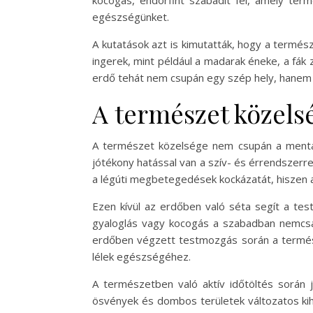
kocogás, endorfint szabadít fel, amely term
egészségünket.
A kutatások azt is kimutatták, hogy a termés
ingerek, mint például a madarak éneke, a fák
erdő tehát nem csupán egy szép hely, hanem eg
A természet közelsé
A természet közelsége nem csupán a mentáli
jótékony hatással van a szív- és érrendszerre,
a légúti megbetegedések kockázatát, hiszen a
Ezen kívül az erdőben való séta segít a tes
gyaloglás vagy kocogás a szabadban nemcsak 
erdőben végzett testmozgás során a természe
lélek egészségéhez.
A természetben való aktív időtöltés során j
ösvények és dombos területek változatos kih