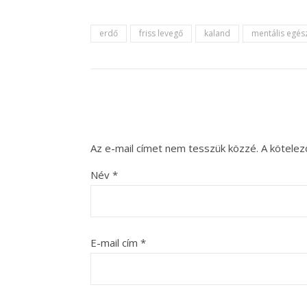
erdő
friss levegő
kaland
mentális egés
Az e-mail címet nem tesszük közzé.
A kötele
Név
*
E-mail cím
*