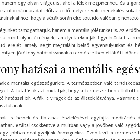
, hanem egy olyan világot is, ahol a lélek megpihenhet, és a go
s információáradat elől az erdő mélyére való menekülés sokak s
rulnak ahhoz, hogy a séták során eltöltött idő valóban pihentető 
ségünket támogathatjuk, hanem a mentális jólétünket is. Az erdő
sa mind olyan élmények, amelyek elvonják figyelmünket a min
ó erejét, amely segít megtalálni belső egyensúlyunkat és bé
 milyen jótékony hatásai vannak a természetben eltöltött időnek.
kony hatásai a mentális egé
ak a mentális egészségünkre. A természetben való tartózkodás s
éget. A kutatások azt mutatják, hogy a természetben eltöltött 
 hatással bír. A fák, a virágok és az állatok látványa, valamint 
sztuljanak.
k, színeinek és illatainak észlelésével egyfajta meditációs 
anatban, ezáltal csökkentve a múltban vagy a jövőben való aggódá
hogy jobban odafigyeljünk önmagunkra. Ezen kívül a természet