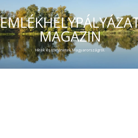
EMLÉKHELYPÁLYÁZA
MAGAZIN
Hírek és történetek Magyarországról.