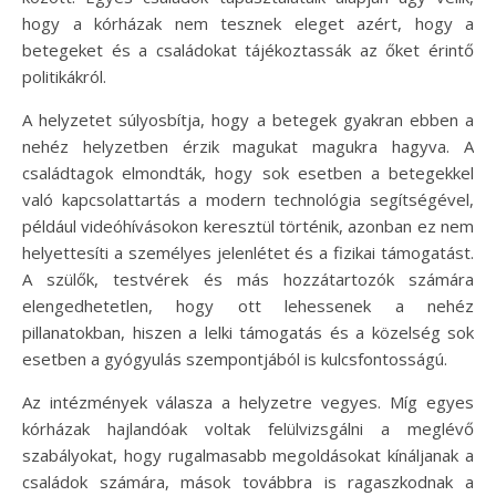
hogy a kórházak nem tesznek eleget azért, hogy a
betegeket és a családokat tájékoztassák az őket érintő
politikákról.
A helyzetet súlyosbítja, hogy a betegek gyakran ebben a
nehéz helyzetben érzik magukat magukra hagyva. A
családtagok elmondták, hogy sok esetben a betegekkel
való kapcsolattartás a modern technológia segítségével,
például videóhívásokon keresztül történik, azonban ez nem
helyettesíti a személyes jelenlétet és a fizikai támogatást.
A szülők, testvérek és más hozzátartozók számára
elengedhetetlen, hogy ott lehessenek a nehéz
pillanatokban, hiszen a lelki támogatás és a közelség sok
esetben a gyógyulás szempontjából is kulcsfontosságú.
Az intézmények válasza a helyzetre vegyes. Míg egyes
kórházak hajlandóak voltak felülvizsgálni a meglévő
szabályokat, hogy rugalmasabb megoldásokat kínáljanak a
családok számára, mások továbbra is ragaszkodnak a