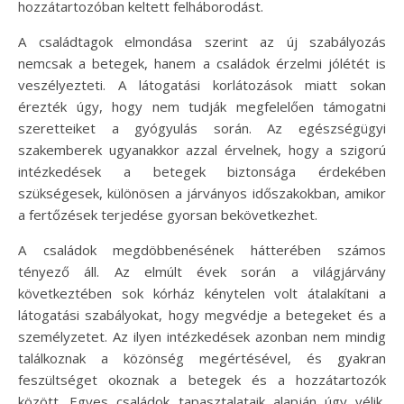
hozzátartozóban keltett felháborodást.
A családtagok elmondása szerint az új szabályozás
nemcsak a betegek, hanem a családok érzelmi jólétét is
veszélyezteti. A látogatási korlátozások miatt sokan
érezték úgy, hogy nem tudják megfelelően támogatni
szeretteiket a gyógyulás során. Az egészségügyi
szakemberek ugyanakkor azzal érvelnek, hogy a szigorú
intézkedések a betegek biztonsága érdekében
szükségesek, különösen a járványos időszakokban, amikor
a fertőzések terjedése gyorsan bekövetkezhet.
A családok megdöbbenésének hátterében számos
tényező áll. Az elmúlt évek során a világjárvány
következtében sok kórház kénytelen volt átalakítani a
látogatási szabályokat, hogy megvédje a betegeket és a
személyzetet. Az ilyen intézkedések azonban nem mindig
találkoznak a közönség megértésével, és gyakran
feszültséget okoznak a betegek és a hozzátartozók
között. Egyes családok tapasztalataik alapján úgy vélik,