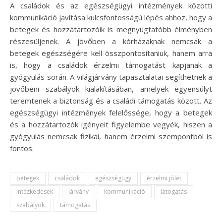
A családok és az egészségügyi intézmények közötti
kommunikáció javítása kulcsfontosságú lépés ahhoz, hogy a
betegek és hozzátartozóik is megnyugtatóbb élményben
részesüljenek. A jövőben a kórházaknak nemcsak a
betegek egészségére kell összpontosítaniuk, hanem arra
is, hogy a családok érzelmi támogatást kapjanak a
gyógyulás során. A világjárvány tapasztalatai segíthetnek a
jövőbeni szabályok kialakításában, amelyek egyensúlyt
teremtenek a biztonság és a családi támogatás között. Az
egészségügyi intézmények felelőssége, hogy a betegek
és a hozzátartozók igényeit figyelembe vegyék, hiszen a
gyógyulás nemcsak fizikai, hanem érzelmi szempontból is
fontos.
betegek
családok
egészségügy
érzelmi jólét
intézkedések
járvány
kommunikáció
látogatás
szabályok
támogatás