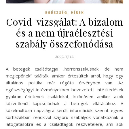
,
EGÉSZSÉG
HÍREK
Covid-vizsgálat: A bizalom
és a nem újraélesztési
szabály összefonódása
2025.07.12.
A betegek családtagjai „horrorisztikusnak, de nem
meglepőnek” találták, amikor értesültek arról, hogy egy
általános politika már régóta érvényben van. Az
egészségügyi intézményekben bevezetett intézkedések
gyakran érintenek családokat, különösen amikor azok
közvetlenül kapcsolódnak a betegek ellátásához. A
közelmúltban napvilágra került információk szerint egyes
kórházakban rendkívül szigorú szabályok vonatkoznak a
látogatásokra és a családtagok részvételére, ami sok