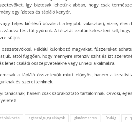
szetevőket, így biztosak lehetünk abban, hogy csak természe
ény egy ízletes és tápláló kenyér.
agy teljes kiőrlésű búzaliszt a legjobb választás), vízre, éles
hozzáadva tésztát gyúrunk. A tésztát ezután keleszteni kell, hog
re sütjük.
az összetevőkkel. Például különböző magvakat, fűszereket adhat
atjuk, attól függően, hogy mennyire intenzív színt és ízt szeretn
ztás lehet családi összejövetelekre vagy ünnepi alkalmakra.
nemcsak a tápláló összetevők miatt előnyös, hanem a kreativit
unknak és szeretteinknek.
yi tanácsnak, hanem csak szórakoztató tartalomnak. Orvosi, egé
yeletet!
táplálkozás
egészségügyi előnyök
gluténmentes
ízvilág
pur