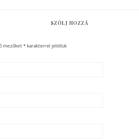
SZÓLJ HOZZÁ
ző mezőket
*
karakterrel jelöltük