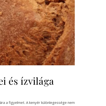
i és ízvilága
gára a figyelmet. A kenyér különlegessége nem