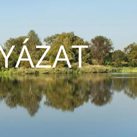
YÁZAT
N