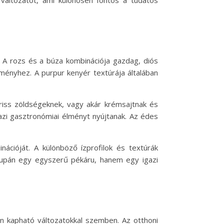
ő változatot, ami különösen fontos a tudatos
. A rozs és a búza kombinációja gazdag, diós
lményhez. A purpur kenyér textúrája általában
 friss zöldségeknek, vagy akár krémsajtnak és
igazi gasztronómiai élményt nyújtanak. Az édes
ációját. A különböző ízprofilok és textúrák
csupán egy egyszerű pékáru, hanem egy igazi
an kapható változatokkal szemben. Az otthoni