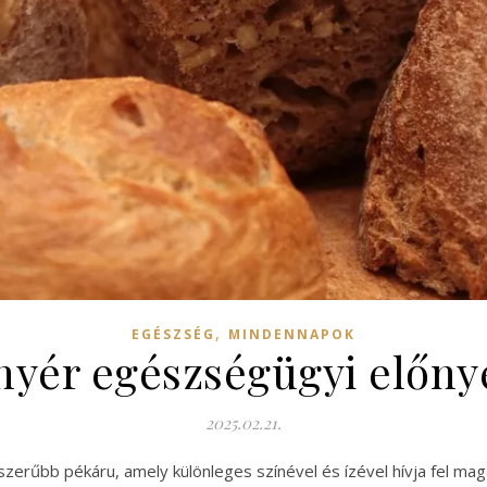
,
EGÉSZSÉG
MINDENNAPOK
yér egészségügyi előnye
2025.02.21.
zerűbb pékáru, amely különleges színével és ízével hívja fel ma