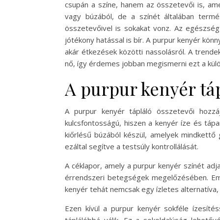
csupán a színe, hanem az összetevői is, ame
vagy búzából, de a színét általában termé
összetevőivel is sokakat vonz. Az egészs
jótékony hatással is bír. A purpur kenyér kön
akár étkezések közötti nassolásról. A trend
nő, így érdemes jobban megismerni ezt a kül
A purpur kenyér táp
A purpur kenyér tápláló összetevői hozzá
kulcsfontosságú, hiszen a kenyér íze és táp
kiőrlésű búzából készül, amelyek mindkettő 
ezáltal segítve a testsúly kontrollálását.
A céklapor, amely a purpur kenyér színét ad
érrendszeri betegségek megelőzésében. Emelle
kenyér tehát nemcsak egy ízletes alternatíva
Ezen kívül a purpur kenyér sokféle ízesítés