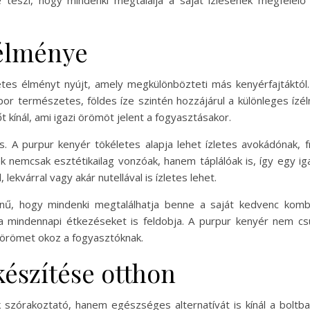
é teszi, hogy mindenki megtalálja a saját ízlésének megfelel
zélménye
tes élményt nyújt, amely megkülönbözteti más kenyérfajtáktól
or természetes, földes íze szintén hozzájárul a különleges ízé
 kínál, ami igazi örömöt jelent a fogyasztásakor.
is. A purpur kenyér tökéletes alapja lehet ízletes avokádónak,
étek nemcsak esztétikailag vonzóak, hanem táplálóak is, így egy 
ekvárral vagy akár nutellával is ízletes lehet.
ínű, hogy mindenki megtalálhatja benne a saját kedvenc kombin
 a mindennapi étkezéseket is feldobja. A purpur kenyér nem 
 örömet okoz a fogyasztóknak.
készítése otthon
szórakoztató, hanem egészséges alternatívát is kínál a boltb