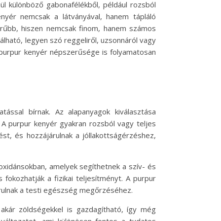
ül különböző gabonafélékből, például rozsból
enyér nemcsak a látványával, hanem tápláló
erűbb, hiszen nemcsak finom, hanem számos
álható, legyen szó reggeliről, uzsonnáról vagy
a purpur kenyér népszerűsége is folyamatosan
ással bírnak. Az alapanyagok kiválasztása
 A purpur kenyér gyakran rozsból vagy teljes
st, és hozzájárulnak a jóllakottságérzéshez,
oxidánsokban, amelyek segíthetnek a szív- és
fokozhatják a fizikai teljesítményt. A purpur
árulnak a testi egészség megőrzéséhez.
y akár zöldségekkel is gazdagítható, így még