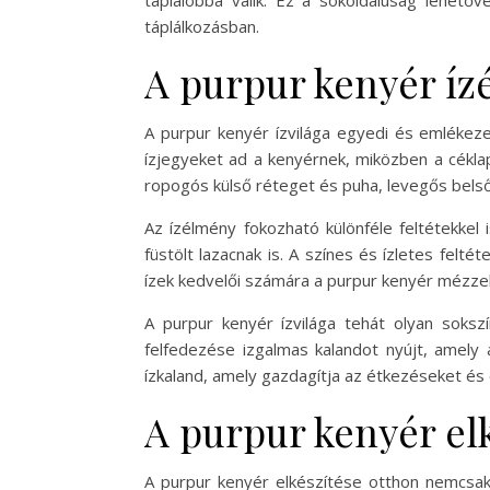
táplálóbbá válik. Ez a sokoldalúság lehetőv
táplálkozásban.
A purpur kenyér í
A purpur kenyér ízvilága egyedi és emlékeze
ízjegyeket ad a kenyérnek, miközben a céklap
ropogós külső réteget és puha, levegős belsőt
Az ízélmény fokozható különféle feltétekkel 
füstölt lazacnak is. A színes és ízletes felt
ízek kedvelői számára a purpur kenyér mézzel, l
A purpur kenyér ízvilága tehát olyan soksz
felfedezése izgalmas kalandot nyújt, amely
ízkaland, amely gazdagítja az étkezéseket és
A purpur kenyér el
A purpur kenyér elkészítése otthon nemcsak 