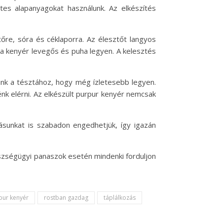
tes alapanyagokat használunk. Az elkészítés
ztőre, sóra és céklaporra. Az élesztőt langyos
y a kenyér levegős és puha legyen. A kelesztés
unk a tésztához, hogy még ízletesebb legyen.
énk elérni. Az elkészült purpur kenyér nemcsak
ásunkat is szabadon engedhetjük, így igazán
szségügyi panaszok esetén mindenki forduljon
pur kenyér
rostban gazdag
táplálkozás