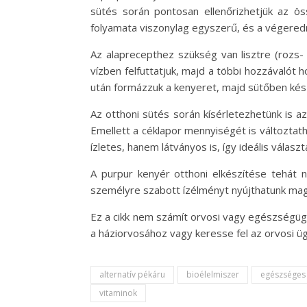
sütés során pontosan ellenőrizhetjük az ös
folyamata viszonylag egyszerű, és a végeredm
Az alaprecepthez szükség van lisztre (rozs- v
vízben felfuttatjuk, majd a többi hozzávalót 
után formázzuk a kenyeret, majd sütőben kész
Az otthoni sütés során kísérletezhetünk is 
Emellett a céklapor mennyiségét is változtath
ízletes, hanem látványos is, így ideális válas
A purpur kenyér otthoni elkészítése tehát 
személyre szabott ízélményt nyújthatunk mag
Ez a cikk nem számít orvosi vagy egészségüg
a háziorvosához vagy keresse fel az orvosi üg
alternatív pékáru
bioélelmiszer
egészséges 
vitaminok