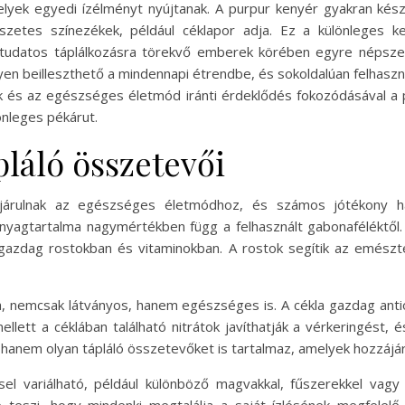
lyek egyedi ízélményt nyújtanak. A purpur kenyér gyakran kész
szetes színezékek, például céklapor adja. Ez a különleges k
égtudatos táplálkozásra törekvő emberek körében egyre népsz
nyen beilleszthető a mindennapi étrendbe, és sokoldalúan felhaszn
ek és az egészséges életmód iránti érdeklődés fokozódásával 
önleges pékárut.
láló összetevői
járulnak az egészséges életmódhoz, és számos jótékony hat
anyagtartalma nagymértékben függ a felhasznált gabonaféléktől.
gazdag rostokban és vitaminokban. A rostok segítik az emészté
ja, nemcsak látványos, hanem egészséges is. A cékla gazdag anti
tt a céklában található nitrátok javíthatják a vérkeringést, és 
, hanem olyan tápláló összetevőket is tartalmaz, amelyek hozzáj
sel variálható, például különböző magvakkal, fűszerekkel vag