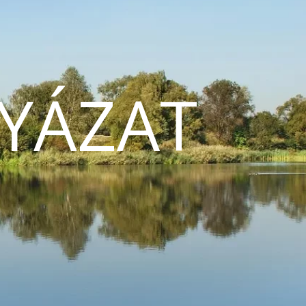
YÁZAT
N