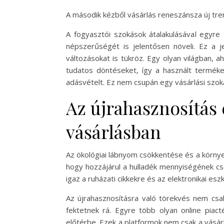
A második kézből vásárlás reneszánsza új tr
A fogyasztói szokások átalakulásával egyre
népszerűségét is jelentősen növeli. Ez a 
változásokat is tükröz. Egy olyan világban,
tudatos döntéseket, így a használt termék
adásvételt. Ez nem csupán egy vásárlási szok
Az újrahasznosítás
vásárlásban
Az ökológiai lábnyom csökkentése és a körny
hogy hozzájárul a hulladék mennyiségének cs
igaz a ruházati cikkekre és az elektronikai esz
Az újrahasznosításra való törekvés nem csa
fektetnek rá. Egyre több olyan online piact
előtérbe. Ezek a platformok nem csak a vásá