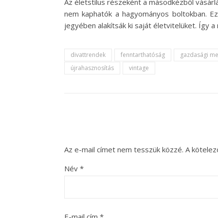
Az életstílus részeként a másodkézből vásárl
nem kaphatók a hagyományos boltokban. Ez 
jegyében alakítsák ki saját életvitelüket. Így 
divattrendek
fenntarthatóság
gazdasági me
újrahasznosítás
vintage
Az e-mail címet nem tesszük közzé.
A kötele
Név
*
E-mail cím
*