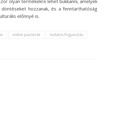
szor olyan termékekre lehet bukkanni, amelyek
 döntéseket hozzanak, és a fenntarthatóság
lturális előnnyé is.
ás
online piacterek
tudatos fogyasztás