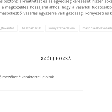
ás ösztönzi a kreativitást és az egyediség keresését, hiszen sok
a megközelítés hozzájárul ahhoz, hogy a vásárlók tudatosabb
a másodkézből vásárlás egyszerre válik gazdasági, környezeti és ku
gtakarítás
használt áruk
környezetvédelem
másodkézből vásárl
SZÓLJ HOZZÁ
ző mezőket
*
karakterrel jelöltük