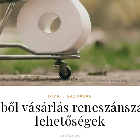
,
DIVAT
GAZDASÁG
ből vásárlás reneszánsza
lehetőségek
2026.05.07.