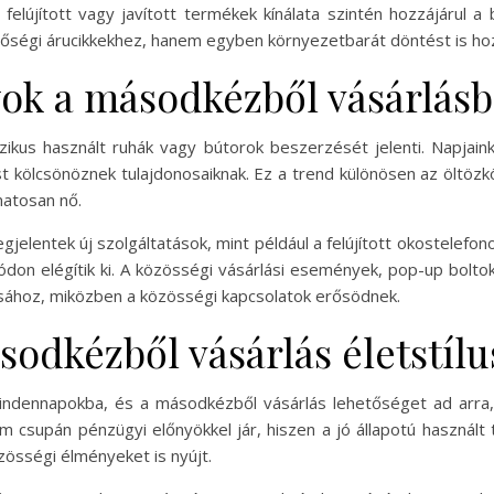
 a felújított vagy javított termékek kínálata szintén hozzájárul 
őségi árucikkekhez, hanem egyben környezetbarát döntést is ho
yok a másodkézből vásárlás
ikus használt ruhák vagy bútorok beszerzését jelenti. Napjai
t kölcsönöznek tulajdonosaiknak. Ez a trend különösen az öltözk
matosan nő.
egjelentek új szolgáltatások, mint például a felújított okostele
ódon elégítik ki. A közösségi vásárlási események, pop-up bolto
ához, miközben a közösségi kapcsolatok erősödnek.
odkézből vásárlás életstílu
indennapokba, és a másodkézből vásárlás lehetőséget ad arra, 
em csupán pénzügyi előnyökkel jár, hiszen a jó állapotú használ
össégi élményeket is nyújt.