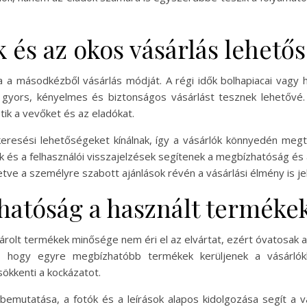
k és az okos vásárlás lehető
tta a másodkézből vásárlás módját. A régi idők bolhapiacai vagy 
ek gyors, kényelmes és biztonságos vásárlást tesznek lehetővé
ik a vevőket és az eladókat.
 keresési lehetőségeket kínálnak, így a vásárlók könnyedén megt
k és a felhasználói visszajelzések segítenek a megbízhatóság é
lletve a személyre szabott ajánlások révén a vásárlási élmény is je
atóság a használt terméke
rolt termékek minősége nem éri el az elvártat, ezért óvatosak az
ik, hogy egyre megbízhatóbb termékek kerüljenek a vásárlók
sökkenti a kockázatot.
bemutatása, a fotók és a leírások alapos kidolgozása segít a v