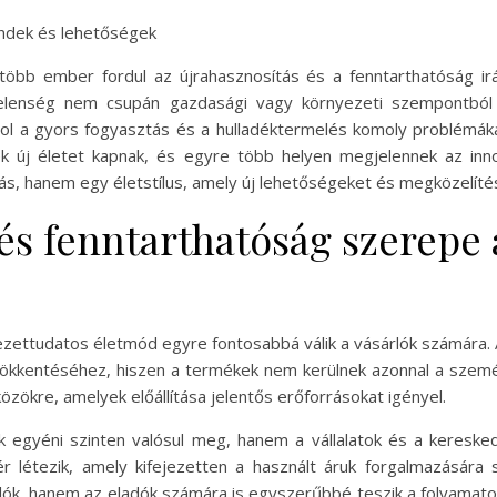
endek és lehetőségek
 több ember fordul az újrahasznosítás és a fenntarthatóság i
jelenség nem csupán gazdasági vagy környezeti szempontból é
 ahol a gyors fogyasztás és a hulladéktermelés komoly problémák
ek új életet kapnak, és egyre több helyen megjelennek az inn
ás, hanem egy életstílus, amely új lehetőségeket és megközelíté
 és fenntarthatóság szerepe
ezettudatos életmód egyre fontosabbá válik a vásárlók számára. 
ökkentéséhez, hiszen a termékek nem kerülnek azonnal a szemé
közökre, amelyek előállítása jelentős erőforrásokat igényel.
k egyéni szinten valósul meg, hanem a vállalatok és a kereske
ér létezik, amely kifejezetten a használt áruk forgalmazására
rlók, hanem az eladók számára is egyszerűbbé teszik a folyama