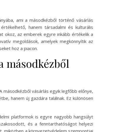
rányába, ami a másodkézből történő vásárlás
rtékelhető, hanem társadalmi és kulturális
at okoz, az emberek egyre inkább értékelik a
ovatív megoldások, amelyek megkönnyítik az
seket hoz a piacon.
 a másodkézből
A másodkézből vásárlás egyik legfőbb előnye,
tbe, hanem új gazdára találnak. Ez különösen
delmi platformok is egyre nagyobb hangsúlyt
 szakosodott, és a fenntarthatóságot helyezi
tot, miközben a környezetvédelem szempontjai