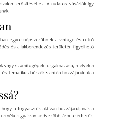
a bizalom erősítéséhez. A tudatos vásárlók így
znak.
ban
nkban egyre népszerűbbek a vintage és retró
ödés és a lakberendezés területén figyelhető
fonok vagy számítógépek forgalmazása, melyek a
k és tematikus börzék szintén hozzájárulnak a
ssá?
hogy a fogyasztók aktívan hozzájáruljanak a
t termékek gyakran kedvezőbb áron elérhetők,