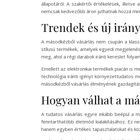
állapotáról. A szakértői értékelések, illetve
nemcsak kedvezőbb áron juthatnak hozzá min
Trendek és új irán
A másodkézből vásárlás nem csupán a klassz
stílusú termékek, amelyek egyedi megjelenés
meg, ahol a régi darabok iránti kereslet folya
Emellett az elektronikai termékek piacán is m
technológia iránti igényt környezettudatos m
másodkézből vásárlás élményének gazdagítás
Hogyan válhat a más
A tudatos vásárlás egyre inkább beépül a m
fenntarthatóbb életmód kialakításához. Ez n
hanem egyben értékes tapasztalatokat és köz