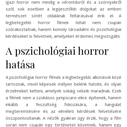
igazi horror nem mindig a vérontásról és a szörnyekről
szól; sok esetben a legijesztőbb dolgokat az emberi
természet sötét oldalának feltárásával érik el. A
legbetegebb horror filmek tehát nem csupán
szórakoztatnak, hanem komoly társadalmi és pszichológiai
kérdéseket is felvetnek, amelyeket érdemes megvizsgálni.
A pszichológiai horror
hatása
A pszichológiai horror filmek a legbetegebb alkotások közé
tartoznak, mivel képesek mélyen belénk hatolni, és olyan
érzelmeket kelteni, amelyek sokáig velünk maradnak. Ezek
a filmek nem a szokásos jumpscare-ekre építenek, hanem
inkább a feszültség fokozására, a hangulat
megteremtésére és az elméleti kérdések felvetésére
összpontosítanak. A nézők gyakran úgy érzik, hogy a film
során nem csupán egy történetet követnek, hanem egy