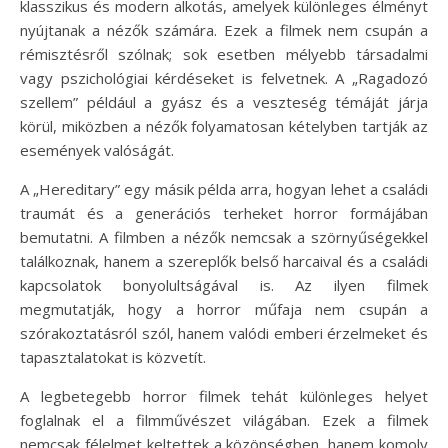
klasszikus és modern alkotás, amelyek különleges élményt
nyújtanak a nézők számára. Ezek a filmek nem csupán a
rémisztésről szólnak; sok esetben mélyebb társadalmi
vagy pszichológiai kérdéseket is felvetnek. A „Ragadozó
szellem” például a gyász és a veszteség témáját járja
körül, miközben a nézők folyamatosan kételyben tartják az
események valóságát.
A „Hereditary” egy másik példa arra, hogyan lehet a családi
traumát és a generációs terheket horror formájában
bemutatni. A filmben a nézők nemcsak a szörnyűségekkel
találkoznak, hanem a szereplők belső harcaival és a családi
kapcsolatok bonyolultságával is. Az ilyen filmek
megmutatják, hogy a horror műfaja nem csupán a
szórakoztatásról szól, hanem valódi emberi érzelmeket és
tapasztalatokat is közvetít.
A legbetegebb horror filmek tehát különleges helyet
foglalnak el a filmművészet világában. Ezek a filmek
nemcsak félelmet keltettek a közönségben, hanem komoly