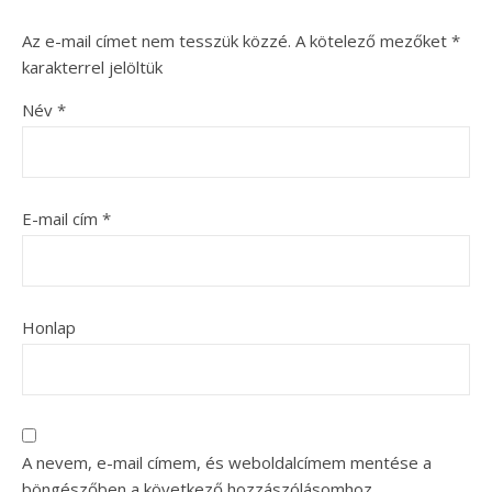
Az e-mail címet nem tesszük közzé.
A kötelező mezőket
*
karakterrel jelöltük
Név
*
E-mail cím
*
Honlap
A nevem, e-mail címem, és weboldalcímem mentése a
böngészőben a következő hozzászólásomhoz.