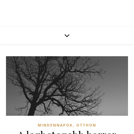
,
MINDENNAPOK
OTTHON