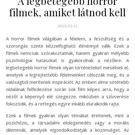
A legbetegebb horror
filmek, amiket látnod kell
2025.03.11.
A horror filmek világában a félelem, a feszültség és a
szorongás szinte kézzelfogható élménnyé válik. Ezek a
filmek nemcsak szórakoztatnak, hanem gyakran mélyebb
pszichológiai hatásokat is gyakorolnak a nézőkre. A
legbetegebb horror filmek olyan történeteket mesélnek el,
amelyek a legrejtettebb félelmeinket célozzák meg, és a
valóságból merítenek inspirációt. Az emberi elme sötétebb
oldalának felfedezése során sok film képes arra, hogy a
nézőt a képernyő elé szegezze, miközben a szívverése
fokozódik, és a rettegés egyre inkább eluralkodik rajta.
Ezek a filmek gyakran olyan témákat érintenek, mint a
pszichózis, a társadalmi elidegenedés vagy a morális
dilemmák, amelyek elgondolkodtatják a közönséget. Az