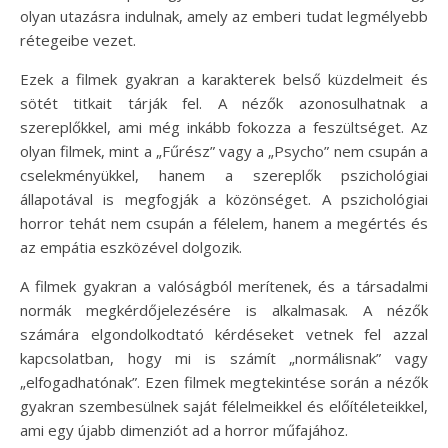
olyan utazásra indulnak, amely az emberi tudat legmélyebb
rétegeibe vezet.
Ezek a filmek gyakran a karakterek belső küzdelmeit és
sötét titkait tárják fel. A nézők azonosulhatnak a
szereplőkkel, ami még inkább fokozza a feszültséget. Az
olyan filmek, mint a „Fűrész” vagy a „Psycho” nem csupán a
cselekményükkel, hanem a szereplők pszichológiai
állapotával is megfogják a közönséget. A pszichológiai
horror tehát nem csupán a félelem, hanem a megértés és
az empátia eszközével dolgozik.
A filmek gyakran a valóságból merítenek, és a társadalmi
normák megkérdőjelezésére is alkalmasak. A nézők
számára elgondolkodtató kérdéseket vetnek fel azzal
kapcsolatban, hogy mi is számít „normálisnak” vagy
„elfogadhatónak”. Ezen filmek megtekintése során a nézők
gyakran szembesülnek saját félelmeikkel és előítéleteikkel,
ami egy újabb dimenziót ad a horror műfajához.