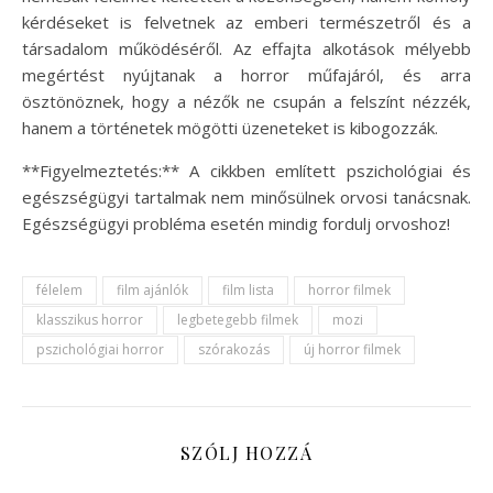
kérdéseket is felvetnek az emberi természetről és a
társadalom működéséről. Az effajta alkotások mélyebb
megértést nyújtanak a horror műfajáról, és arra
ösztönöznek, hogy a nézők ne csupán a felszínt nézzék,
hanem a történetek mögötti üzeneteket is kibogozzák.
**Figyelmeztetés:** A cikkben említett pszichológiai és
egészségügyi tartalmak nem minősülnek orvosi tanácsnak.
Egészségügyi probléma esetén mindig fordulj orvoshoz!
félelem
film ajánlók
film lista
horror filmek
klasszikus horror
legbetegebb filmek
mozi
pszichológiai horror
szórakozás
új horror filmek
SZÓLJ HOZZÁ