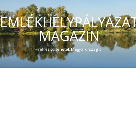
EMLÉKHELYPÁLYÁZA
MAGAZIN
Hírek és történetek Magyarországról.