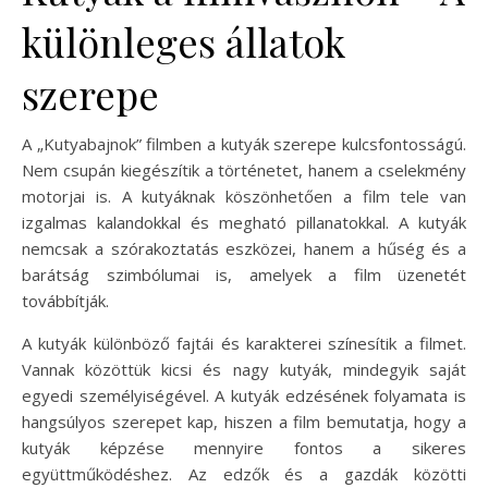
különleges állatok
szerepe
A „Kutyabajnok” filmben a kutyák szerepe kulcsfontosságú.
Nem csupán kiegészítik a történetet, hanem a cselekmény
motorjai is. A kutyáknak köszönhetően a film tele van
izgalmas kalandokkal és megható pillanatokkal. A kutyák
nemcsak a szórakoztatás eszközei, hanem a hűség és a
barátság szimbólumai is, amelyek a film üzenetét
továbbítják.
A kutyák különböző fajtái és karakterei színesítik a filmet.
Vannak közöttük kicsi és nagy kutyák, mindegyik saját
egyedi személyiségével. A kutyák edzésének folyamata is
hangsúlyos szerepet kap, hiszen a film bemutatja, hogy a
kutyák képzése mennyire fontos a sikeres
együttműködéshez. Az edzők és a gazdák közötti