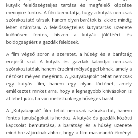
kutyák felelősségteljes tartása és megfelelő képzése
mennyire fontos. A film bemutatja, hogy a kutyák nemcsak
szórakoztató társak, hanem olyan barátok is, akikre mindig
lehet számítani. A felelősségteljes kutyatartás üzenete
különösen fontos, hiszen a kutyák jólétéért és
boldogságáért a gazdák felelősek.
A film végső soron a szeretet, a hűség és a barátság
erejéről szól. A kutyák és gazdáik kalandjai nemcsak
szórakoztatóak, hanem érzelmi mélységgel bírnak, amely a
nézőket mélyen megérinti. A „Kutyabajnok” tehát nemcsak
egy kutyás film, hanem egy olyan történet, amely
emlékeztet minket arra, hogy a legnagyobb kihívásokon is
át lehet jutni, ha van mellettünk egy hűséges barát.
A „Kutyabajnok” film tehát nemcsak szórakoztat, hanem
fontos tanulságokat is hordoz. A kutyák és gazdáik közötti
kapcsolat bemutatása, a barátság és a hűség üzenete
mind hozzájárulnak ahhoz, hogy a film maradandó élményt