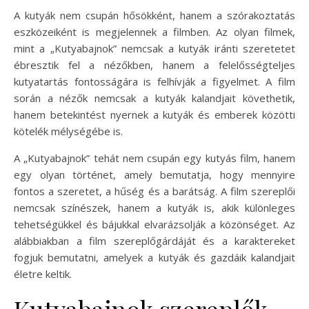
A kutyák nem csupán hősökként, hanem a szórakoztatás
eszközeiként is megjelennek a filmben. Az olyan filmek,
mint a „Kutyabajnok” nemcsak a kutyák iránti szeretetet
ébresztik fel a nézőkben, hanem a felelősségteljes
kutyatartás fontosságára is felhívják a figyelmet. A film
során a nézők nemcsak a kutyák kalandjait követhetik,
hanem betekintést nyernek a kutyák és emberek közötti
kötelék mélységébe is.
A „Kutyabajnok” tehát nem csupán egy kutyás film, hanem
egy olyan történet, amely bemutatja, hogy mennyire
fontos a szeretet, a hűség és a barátság. A film szereplői
nemcsak színészek, hanem a kutyák is, akik különleges
tehetségükkel és bájukkal elvarázsolják a közönséget. Az
alábbiakban a film szereplőgárdáját és a karaktereket
fogjuk bemutatni, amelyek a kutyák és gazdáik kalandjait
életre keltik.
Kutyabajnok szereplők –