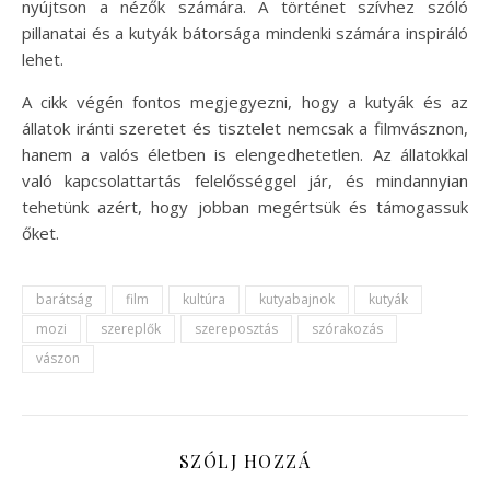
nyújtson a nézők számára. A történet szívhez szóló
pillanatai és a kutyák bátorsága mindenki számára inspiráló
lehet.
A cikk végén fontos megjegyezni, hogy a kutyák és az
állatok iránti szeretet és tisztelet nemcsak a filmvásznon,
hanem a valós életben is elengedhetetlen. Az állatokkal
való kapcsolattartás felelősséggel jár, és mindannyian
tehetünk azért, hogy jobban megértsük és támogassuk
őket.
barátság
film
kultúra
kutyabajnok
kutyák
mozi
szereplők
szereposztás
szórakozás
vászon
SZÓLJ HOZZÁ