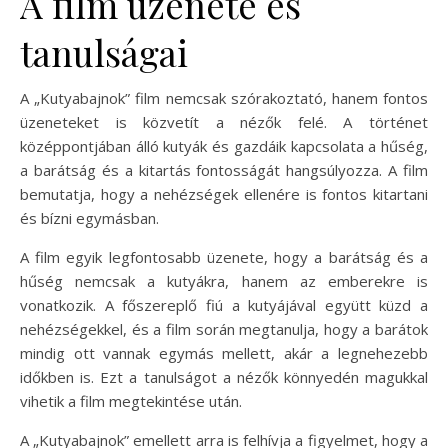
A film üzenete és
tanulságai
A „Kutyabajnok” film nemcsak szórakoztató, hanem fontos
üzeneteket is közvetít a nézők felé. A történet
középpontjában álló kutyák és gazdáik kapcsolata a hűség,
a barátság és a kitartás fontosságát hangsúlyozza. A film
bemutatja, hogy a nehézségek ellenére is fontos kitartani
és bízni egymásban.
A film egyik legfontosabb üzenete, hogy a barátság és a
hűség nemcsak a kutyákra, hanem az emberekre is
vonatkozik. A főszereplő fiú a kutyájával együtt küzd a
nehézségekkel, és a film során megtanulja, hogy a barátok
mindig ott vannak egymás mellett, akár a legnehezebb
időkben is. Ezt a tanulságot a nézők könnyedén magukkal
vihetik a film megtekintése után.
A „Kutyabajnok” emellett arra is felhívja a figyelmet, hogy a