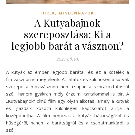
,
HÍREK
MINDENNAPOK
A Kutyabajnok
szereposztása: Ki a
legjobb barát a vásznon?
2024.08.30.
A kutyák az ember legjobb barátai, és ez a kötelék a
filmvásznon is megjelenik. Az állatok és különösen a kutyák
szerepe a mozivásznon nem csupán a szórakoztatásról
szól, hanem gyakran mély érzelmi tartalommal is bír. A
„Kutyabajnok” című film egy olyan alkotás, amely a kutyák
és gazdáik közötti különleges kapcsolatot állítja a
középpontba. A film nemcsak a kutyák bátorságáról és
hűségéről, hanem a barátságról és a csapatmunkáról is
szól.