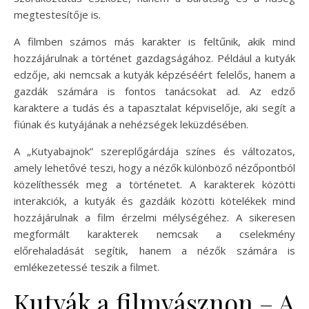
megtestesítője is.
A filmben számos más karakter is feltűnik, akik mind
hozzájárulnak a történet gazdagságához. Például a kutyák
edzője, aki nemcsak a kutyák képzéséért felelős, hanem a
gazdák számára is fontos tanácsokat ad. Az edző
karaktere a tudás és a tapasztalat képviselője, aki segít a
fiúnak és kutyájának a nehézségek leküzdésében.
A „Kutyabajnok” szereplőgárdája színes és változatos,
amely lehetővé teszi, hogy a nézők különböző nézőpontból
közelíthessék meg a történetet. A karakterek közötti
interakciók, a kutyák és gazdáik közötti kötelékek mind
hozzájárulnak a film érzelmi mélységéhez. A sikeresen
megformált karakterek nemcsak a cselekmény
előrehaladását segítik, hanem a nézők számára is
emlékezetessé teszik a filmet.
Kutyák a filmvásznon – A