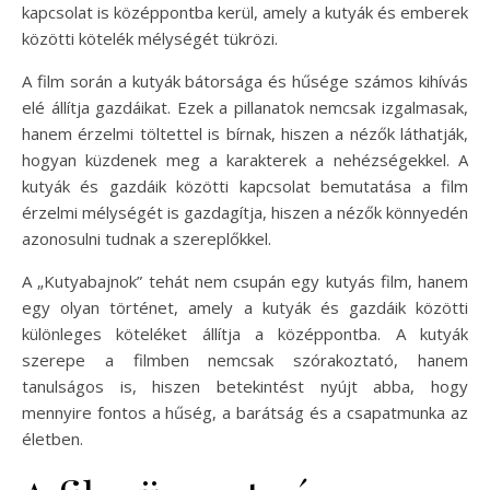
kapcsolat is középpontba kerül, amely a kutyák és emberek
közötti kötelék mélységét tükrözi.
A film során a kutyák bátorsága és hűsége számos kihívás
elé állítja gazdáikat. Ezek a pillanatok nemcsak izgalmasak,
hanem érzelmi töltettel is bírnak, hiszen a nézők láthatják,
hogyan küzdenek meg a karakterek a nehézségekkel. A
kutyák és gazdáik közötti kapcsolat bemutatása a film
érzelmi mélységét is gazdagítja, hiszen a nézők könnyedén
azonosulni tudnak a szereplőkkel.
A „Kutyabajnok” tehát nem csupán egy kutyás film, hanem
egy olyan történet, amely a kutyák és gazdáik közötti
különleges köteléket állítja a középpontba. A kutyák
szerepe a filmben nemcsak szórakoztató, hanem
tanulságos is, hiszen betekintést nyújt abba, hogy
mennyire fontos a hűség, a barátság és a csapatmunka az
életben.