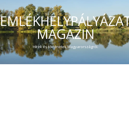
EMLÉKHELYPÁLYÁZA
MAGAZIN
Hírek és történetek Magyarországról.