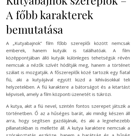
A főbb karakterek
bemutatása
A „Kutyabajnok” film főbb szereplői között nemcsak
emberek, hanem kutyák is találhatóak. A film
középpontjában álló kutyák különleges tehetségük révén
nemcsak a nézők szívét hódítják meg, hanem a történet
szálait is mozgatják. A főszereplők közé tartozik egy fiatal
fiú, aki a kutyájával együtt küzd a kihívásokkal teli
helyzetekben. A fiú karaktere a bátorságot és a kitartást
képviseli, amely a film központi üzenetét is tükrözi.
A kutya, akit a fiú nevel, szintén fontos szerepet játszik a
történetben. Ő az a hűséges barát, aki mindig készen áll
arra, hogy segítsen gazdájának, és aki a legnehezebb
pillanatokban is mellette áll. A kutya karaktere nemcsak a
szórakoztatás eszköze, hanem a barátság és a hűség