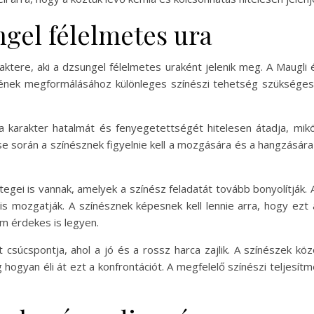
ngel félelmetes ura
raktere, aki a dzsungel félelmetes uraként jelenik meg. A Maugli 
erének megformálásához különleges színészi tehetség szükséges
y a karakter hatalmát és fenyegetettségét hitelesen átadja, mi
e során a színésznek figyelnie kell a mozgására és a hangzására i
tegei is vannak, amelyek a színész feladatát tovább bonyolítják
 is mozgatják. A színésznek képesnek kell lennie arra, hogy ezt
m érdekes is legyen.
csúcspontja, ahol a jó és a rossz harca zajlik. A színészek köz
hogyan éli át ezt a konfrontációt. A megfelelő színészi teljesí