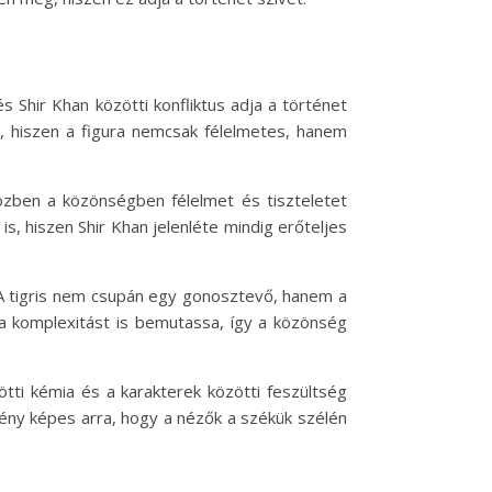
és Shir Khan közötti konfliktus adja a történet
, hiszen a figura nemcsak félelmetes, hanem
közben a közönségben félelmet és tiszteletet
s, hiszen Shir Khan jelenléte mindig erőteljes
. A tigris nem csupán egy gonosztevő, hanem a
 a komplexitást is bemutassa, így a közönség
ötti kémia és a karakterek közötti feszültség
tmény képes arra, hogy a nézők a székük szélén