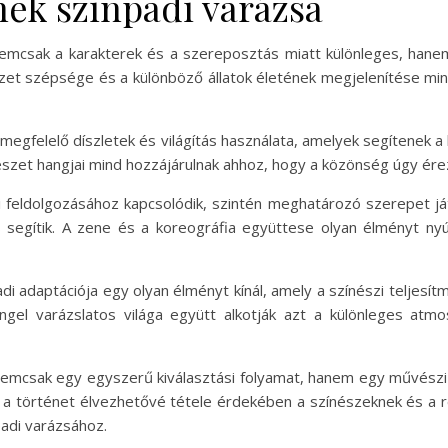
ek színpadi varázsa
emcsak a karakterek és a szereposztás miatt különleges, hanem 
szet szépsége és a különböző állatok életének megjelenítése min
megfelelő díszletek és világítás használata, amelyek segítenek 
észet hangjai mind hozzájárulnak ahhoz, hogy a közönség úgy ére
 feldolgozásához kapcsolódik, szintén meghatározó szerepet ját
s segítik. A zene és a koreográfia együttese olyan élményt n
adaptációja egy olyan élményt kínál, amely a színészi teljesítmé
ngel varázslatos világa együtt alkotják azt a különleges atm
emcsak egy egyszerű kiválasztási folyamat, hanem egy művészi 
és a történet élvezhetővé tétele érdekében a színészeknek és a 
padi varázsához.