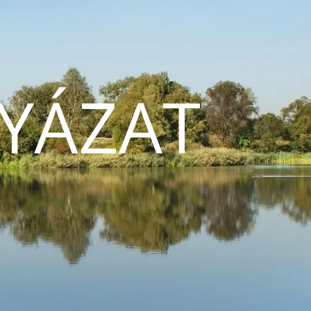
YÁZAT
N