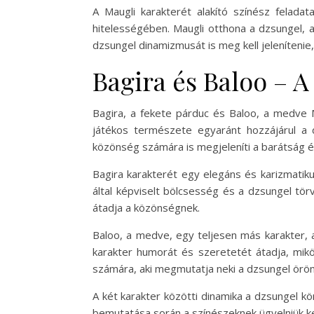
A Maugli karakterét alakító színész felad
hitelességében. Maugli otthona a dzsungel, 
dzsungel dinamizmusát is meg kell jelenítenie,
Bagira és Baloo – 
Bagira, a fekete párduc és Baloo, a medve M
játékos természete egyaránt hozzájárul a 
közönség számára is megjeleníti a barátság é
Bagira karakterét egy elegáns és karizmatik
által képviselt bölcsesség és a dzsungel tö
átadja a közönségnek.
Baloo, a medve, egy teljesen más karakter, a
karakter humorát és szeretetét átadja, mik
számára, aki megmutatja neki a dzsungel örö
A két karakter közötti dinamika a dzsungel k
bemutatása során a színészeknek ügyelniük kel