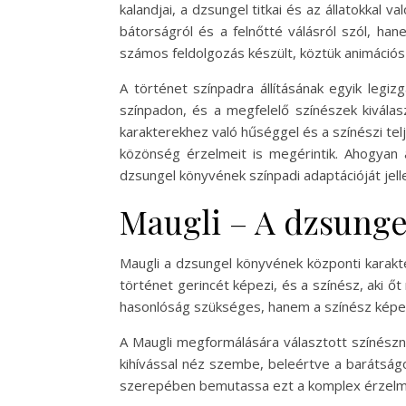
kalandjai, a dzsungel titkai és az állatokkal
bátorságról és a felnőtté válásról szól, h
számos feldolgozás készült, köztük animációs 
A történet színpadra állításának egyik legi
színpadon, és a megfelelő színészek kivála
karakterekhez való hűséggel és a színészi tel
közönség érzelmeit is megérintik. Ahogyan a
dzsungel könyvének színpadi adaptációját jell
Maugli – A dzsunge
Maugli a dzsungel könyvének központi karakter
történet gerincét képezi, és a színész, aki ő
hasonlóság szükséges, hanem a színész képes 
A Maugli megformálására választott színészn
kihívással néz szembe, beleértve a barátság
szerepében bemutassa ezt a komplex érzelmi