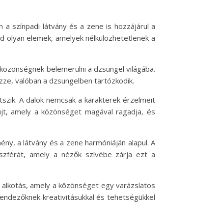
a színpadi látvány és a zene is hozzájárul a
d olyan elemek, amelyek nélkülözhetetlenek a
a közönségnek belemerülni a dzsungel világába.
zze, valóban a dzsungelben tartózkodik.
szik. A dalok nemcsak a karakterek érzelmeit
yújt, amely a közönséget magával ragadja, és
ny, a látvány és a zene harmóniáján alapul. A
oszférát, amely a nézők szívébe zárja ezt a
alkotás, amely a közönséget egy varázslatos
rendezőknek kreativitásukkal és tehetségükkel