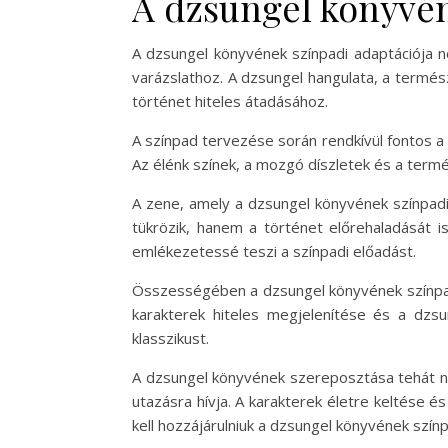
A dzsungel könyvén
A dzsungel könyvének színpadi adaptációja n
varázslathoz. A dzsungel hangulata, a termé
történet hiteles átadásához.
A színpad tervezése során rendkívül fontos a 
Az élénk színek, a mozgó díszletek és a term
A zene, amely a dzsungel könyvének színpadi
tükrözik, hanem a történet előrehaladását i
emlékezetessé teszi a színpadi előadást.
Összességében a dzsungel könyvének színpadi 
karakterek hiteles megjelenítése és a dzsu
klasszikust.
A dzsungel könyvének szereposztása tehát n
utazásra hívja. A karakterek életre keltése 
kell hozzájárulniuk a dzsungel könyvének szín