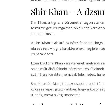
Shir Khan – A dzsu
Shir Khan, a tigris, a történet antagonista ka
feszültségét és izgalmát. Shir Khan karakt
karizmatikus is.
A Shir Khan-t alakító színész feladata, hog
ébresszen. A tigris karakterének megjelenítés
és határozott.
Ezen kívül Shir Khan karakterének mélyebb ré
saját múltjából fakadó sérelmek és félelmek
számára a karakter nemcsak félelmetes, hane
Shir Khan és Maugli összecsapása a történet 
kulcsszerepet játszik abban, hogy a közönség 
üljenek, várva a végkimenetelt.