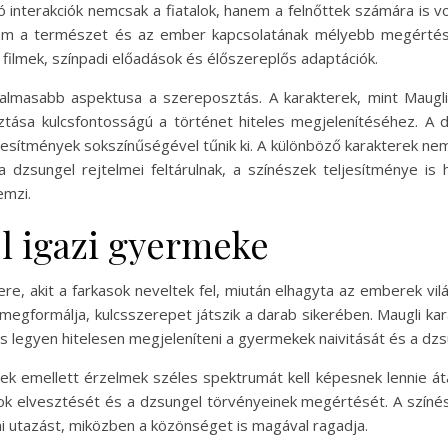
 való interakciók nemcsak a fiatalok, hanem a felnőttek számára is
anem a természet és az ember kapcsolatának mélyebb megértés
filmek, színpadi előadások és élőszereplős adaptációk.
zgalmasabb aspektusa a szereposztás. A karakterek, mint Maugli,
sztása kulcsfontosságú a történet hiteles megjelenítéséhez. A
jesítmények sokszínűségével tűnik ki. A különböző karakterek ne
 dzsungel rejtelmei feltárulnak, a színészek teljesítménye is
emzi.
l igazi gyermeke
e, akit a farkasok neveltek fel, miután elhagyta az emberek vilá
t megformálja, kulcsszerepet játszik a darab sikerében. Maugli 
legyen hitelesen megjeleníteni a gyermekek naivitását és a dzsun
ek emellett érzelmek széles spektrumát kell képesnek lennie áta
ok elvesztését és a dzsungel törvényeinek megértését. A színész
 utazást, miközben a közönséget is magával ragadja.