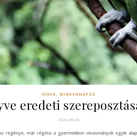
,
HÍREK
MINDENNAPOK
ve eredeti szereposztás
2024.06.19.
kus regénye, már régóta a gyermekkori olvasmányok egyik alap