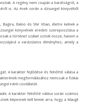
 vonzóak. A regény nem csupán a barátságról, a
éről is. Az évek során a dzsungel könyvéből
 Bagira, Baloo és Shir Khan, életre kelnek a
 dzsungel könyvének eredeti szereposztása a
mcsak a történet szálait szövik össze, hanem a
 hozzájárul a varázslatos élményhez, amely a
gát. A karakter fejlődése és felnőtté válása a
karakterének megformálásához nemcsak a fizikai
gel iránti csodálatát.
dni. A karakter felnőtté válása során számos
nek képesnek kell lennie arra, hogy a Maugli