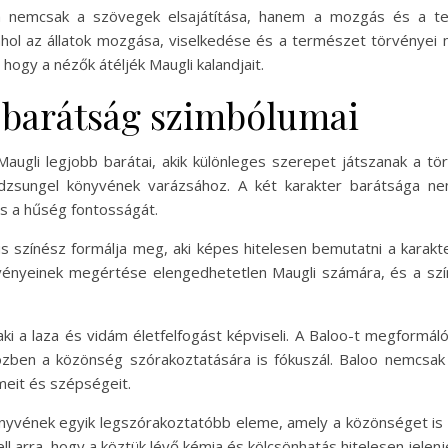
ata nemcsak a szövegek elsajátítása, hanem a mozgás és a te
ahol az állatok mozgása, viselkedése és a természet törvényei m
 hogy a nézők átéljék Maugli kalandjait.
A barátság szimbólumai
augli legjobb barátai, akik különleges szerepet játszanak a tö
dzsungel könyvének varázsához. A két karakter barátsága ne
s a hűség fontosságát.
us színész formálja meg, aki képes hitelesen bemutatni a karakt
rvényeinek megértése elengedhetetlen Maugli számára, és a szí
ki a laza és vidám életfelfogást képviseli. A Baloo-t megformáló
özben a közönség szórakoztatására is fókuszál. Baloo nemcsak
meit és szépségeit.
önyvének egyik legszórakoztatóbb eleme, amely a közönséget is 
l arra, hogy a köztük lévő kémia és kölcsönhatás hitelesen jelenj