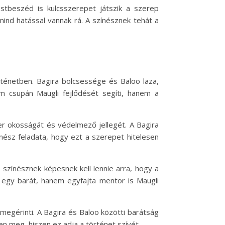
stbeszéd is kulcsszerepet játszik a szerep
ind hatással vannak rá. A színésznek tehát a
rténetben. Bagira bölcsessége és Baloo laza,
m csupán Maugli fejlődését segíti, hanem a
er okosságát és védelmező jellegét. A Bagira
nész feladata, hogy ezt a szerepet hitelesen
 színésznek képesnek kell lennie arra, hogy a
 egy barát, hanem egyfajta mentor is Maugli
megérinti. A Bagira és Baloo közötti barátság
en meg, hiszen ez adja a történet szívét.