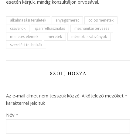
esetén kérjük, mindig konzultáljon orvosával.
alkalmazási területek
anyagismeret
colos menetek
csavarok
ipari felhasználás
mechanikai tervezés
menetes elemek
méretek
mérnöki szabványok
szerelési technikák
SZÓLJ HOZZÁ
Az e-mail címet nem tesszük közzé.
A kötelező mezőket
*
karakterrel jelöltük
Név
*