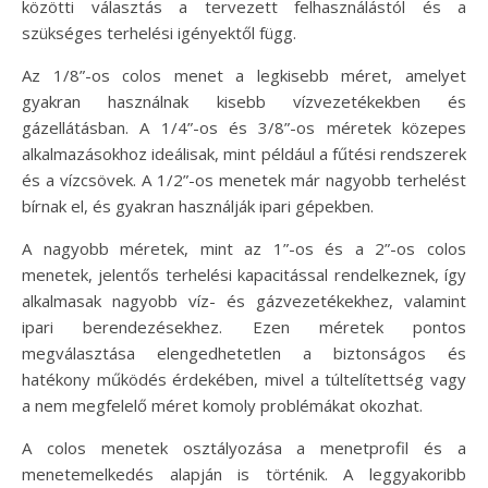
közötti választás a tervezett felhasználástól és a
szükséges terhelési igényektől függ.
Az 1/8”-os colos menet a legkisebb méret, amelyet
gyakran használnak kisebb vízvezetékekben és
gázellátásban. A 1/4”-os és 3/8”-os méretek közepes
alkalmazásokhoz ideálisak, mint például a fűtési rendszerek
és a vízcsövek. A 1/2”-os menetek már nagyobb terhelést
bírnak el, és gyakran használják ipari gépekben.
A nagyobb méretek, mint az 1”-os és a 2”-os colos
menetek, jelentős terhelési kapacitással rendelkeznek, így
alkalmasak nagyobb víz- és gázvezetékekhez, valamint
ipari berendezésekhez. Ezen méretek pontos
megválasztása elengedhetetlen a biztonságos és
hatékony működés érdekében, mivel a túltelítettség vagy
a nem megfelelő méret komoly problémákat okozhat.
A colos menetek osztályozása a menetprofil és a
menetemelkedés alapján is történik. A leggyakoribb