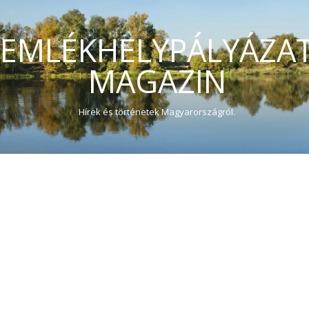
EMLÉKHELYPÁLYÁZA
MAGAZIN
Hírek és történetek Magyarországról.