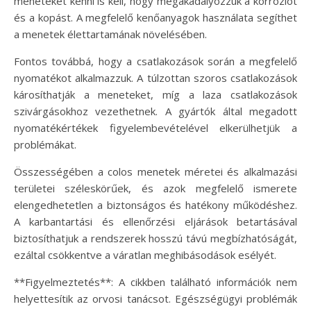
meneteket kenni is kell, hogy megakadályozzuk a korróziót
és a kopást. A megfelelő kenőanyagok használata segíthet
a menetek élettartamának növelésében.
Fontos továbbá, hogy a csatlakozások során a megfelelő
nyomatékot alkalmazzuk. A túlzottan szoros csatlakozások
károsíthatják a meneteket, míg a laza csatlakozások
szivárgásokhoz vezethetnek. A gyártók által megadott
nyomatékértékek figyelembevételével elkerülhetjük a
problémákat.
Összességében a colos menetek méretei és alkalmazási
területei széleskörűek, és azok megfelelő ismerete
elengedhetetlen a biztonságos és hatékony működéshez.
A karbantartási és ellenőrzési eljárások betartásával
biztosíthatjuk a rendszerek hosszú távú megbízhatóságát,
ezáltal csökkentve a váratlan meghibásodások esélyét.
**Figyelmeztetés**: A cikkben található információk nem
helyettesítik az orvosi tanácsot. Egészségügyi problémák