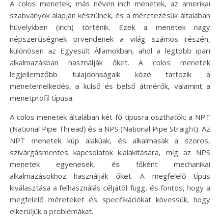
A colos menetek, más néven inch menetek, az amerikai
szabványok alapján készülnek, és a méretezésük általában
hüvelykben (inch) történik. Ezek a menetek nagy
népszerűségnek örvendenek a világ számos részén,
különösen az Egyesült Államokban, ahol a legtöbb ipari
alkalmazásban használják őket. A colos menetek
legjellemzőbb tulajdonságaik közé tartozik a
menetemelkedés, a külső és belső átmérők, valamint a
menetprofil típusa.
A colos menetek általában két fő típusra oszthatók: a NPT
(National Pipe Thread) és a NPS (National Pipe Straight). Az
NPT menetek kúp alakúak, és alkalmasak a szoros,
szivárgásmentes kapcsolatok kialakítására, míg az NPS
menetek egyenesek, és főként mechanikai
alkalmazásokhoz használják őket. A megfelelő típus
kiválasztása a felhasználás céljától függ, és fontos, hogy a
megfelelő méreteket és specifikációkat kövessük, hogy
elkerüljük a problémákat.