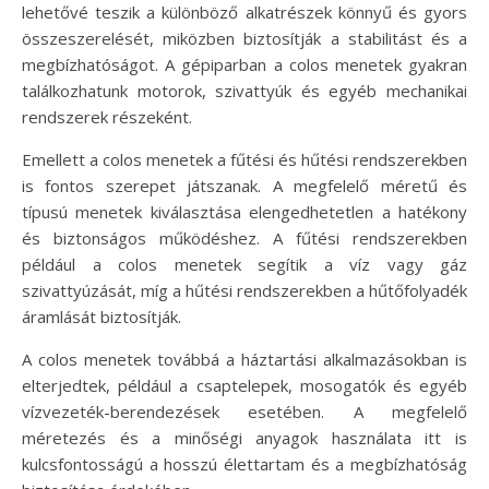
lehetővé teszik a különböző alkatrészek könnyű és gyors
összeszerelését, miközben biztosítják a stabilitást és a
megbízhatóságot. A gépiparban a colos menetek gyakran
találkozhatunk motorok, szivattyúk és egyéb mechanikai
rendszerek részeként.
Emellett a colos menetek a fűtési és hűtési rendszerekben
is fontos szerepet játszanak. A megfelelő méretű és
típusú menetek kiválasztása elengedhetetlen a hatékony
és biztonságos működéshez. A fűtési rendszerekben
például a colos menetek segítik a víz vagy gáz
szivattyúzását, míg a hűtési rendszerekben a hűtőfolyadék
áramlását biztosítják.
A colos menetek továbbá a háztartási alkalmazásokban is
elterjedtek, például a csaptelepek, mosogatók és egyéb
vízvezeték-berendezések esetében. A megfelelő
méretezés és a minőségi anyagok használata itt is
kulcsfontosságú a hosszú élettartam és a megbízhatóság