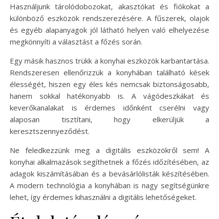
Használjunk tárolódobozokat, akasztókat és fiókokat a
különböző eszközök rendszerezésére. A fűszerek, olajok
és egyéb alapanyagok jól látható helyen való elhelyezése
megkönnyíti a választást a főzés során.
Egy másik hasznos trükk a konyhai eszközök karbantartása.
Rendszeresen ellenőrizzük a konyhában található kések
élességét, hiszen egy éles kés nemcsak biztonságosabb,
hanem sokkal hatékonyabb is. A vágódeszkákat és
keverőkanalakat is érdemes időnként cserélni vagy
alaposan tisztítani, hogy elkerüljük a
keresztszennyeződést.
Ne feledkezzünk meg a digitális eszközökről sem! A
konyhai alkalmazások segíthetnek a főzés időzítésében, az
adagok kiszámításában és a bevásárlólisták készítésében.
A modern technológia a konyhában is nagy segítségünkre
lehet, így érdemes kihasználni a digitális lehetőségeket.