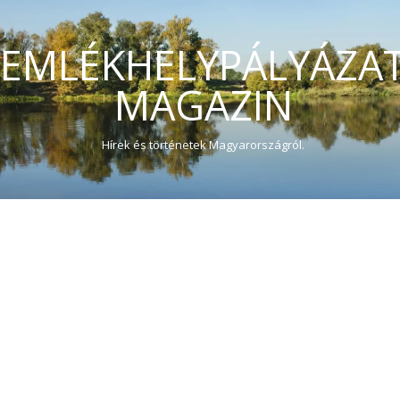
EMLÉKHELYPÁLYÁZA
MAGAZIN
Hírek és történetek Magyarországról.