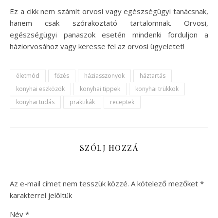
Ez a cikk nem számít orvosi vagy egészségügyi tanácsnak,
hanem csak szórakoztató tartalomnak. Orvosi,
egészségügyi panaszok esetén mindenki forduljon a
háziorvosához vagy keresse fel az orvosi ügyeletet!
életmód
főzés
háziasszonyok
háztartás
konyhai eszközök
konyhai tippek
konyhai trükkök
konyhai tudás
praktikák
receptek
SZÓLJ HOZZÁ
Az e-mail címet nem tesszük közzé.
A kötelező mezőket
*
karakterrel jelöltük
Név
*