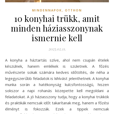
,
MINDENNAPOK
OTTHON
10 konyhai trükk, amit
minden háziasszonynak
ismernie kell
2025.02.11.
A konyha a háztartás szíve, ahol nem csupán ételek
készülnek, hanem emlékek is születnek. A főzés
művészete sokak számára kedves időtöltés, de néha a
legegyszerűbb feladatok is kihívást jelenthetnek. A konyhai
munka során a hatékonyság kulcsfontosságú, hiszen
sokszor a napi rohanás közepette kell megoldani a
feladatokat. A jó háziasszony tudja, hogy a konyhai trükkök
és praktikák nemcsak időt takarítanak meg, hanem a főzési
élményt is fokozzák. Ezek a tippek nemcsak