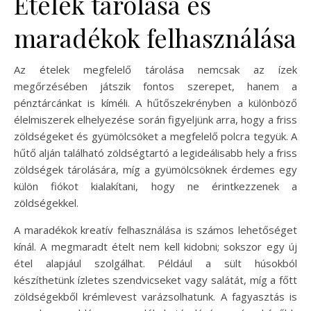
Ételek tárolása és
maradékok felhasználása
Az ételek megfelelő tárolása nemcsak az ízek
megőrzésében játszik fontos szerepet, hanem a
pénztárcánkat is kíméli. A hűtőszekrényben a különböző
élelmiszerek elhelyezése során figyeljünk arra, hogy a friss
zöldségeket és gyümölcsöket a megfelelő polcra tegyük. A
hűtő alján található zöldségtartó a legideálisabb hely a friss
zöldségek tárolására, míg a gyümölcsöknek érdemes egy
külön fiókot kialakítani, hogy ne érintkezzenek a
zöldségekkel.
A maradékok kreatív felhasználása is számos lehetőséget
kínál. A megmaradt ételt nem kell kidobni; sokszor egy új
étel alapjául szolgálhat. Például a sült húsokból
készíthetünk ízletes szendvicseket vagy salátát, míg a főtt
zöldségekből krémlevest varázsolhatunk. A fagyasztás is