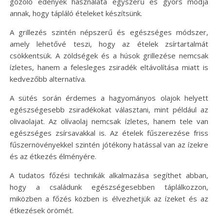
gőzölő edények használata egyszerű és gyors módja
annak, hogy tápláló ételeket készítsünk.
A grillezés szintén népszerű és egészséges módszer,
amely lehetővé teszi, hogy az ételek zsírtartalmát
csökkentsük. A zöldségek és a húsok grillezése nemcsak
ízletes, hanem a felesleges zsiradék eltávolítása miatt is
kedvezőbb alternatíva.
A sütés során érdemes a hagyományos olajok helyett
egészségesebb zsiradékokat választani, mint például az
olivaolajat. Az olívaolaj nemcsak ízletes, hanem tele van
egészséges zsírsavakkal is. Az ételek fűszerezése friss
fűszernövényekkel szintén jótékony hatással van az ízekre
és az étkezés élményére.
A tudatos főzési technikák alkalmazása segíthet abban,
hogy a családunk egészségesebben táplálkozzon,
miközben a főzés közben is élvezhetjük az ízeket és az
étkezések örömét.