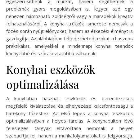
egyszerűsíthetik a munkát, hanem segíthetnek a
problémák gyors megoldásában is, legyen szó egy
nehezen hámozható zöldségről vagy a maradékok kreatív
felhasználásáról. A konyhai trükkök ismerete nemcsak a
főzés során nyújt előnyöket, hanem az étkezési élményt is
gazdagítja. Az alábbiakban felfedezheted azokat a hasznos
praktikákat, amelyekkel a mindennapi konyhai teendők
könnyebbé és szórakoztatóbbá válhatnak.
Konyhai eszközök
optimalizálása
A konyhában használt eszközök és berendezések
megfelelő kiválasztása és elhelyezése kulcsfontosságú a
hatékony főzéshez. Az első lépés a konyhai eszközök
optimalizálásában a helyes tárolás. A konyhapulton lévő
felesleges tárgyak eltávolítása nemcsak a helyet
szabadítja fel, hanem a munkafolyamatokat is felgyorsítja.