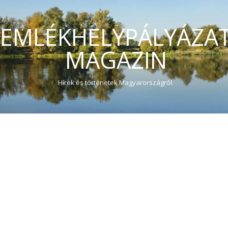
EMLÉKHELYPÁLYÁZA
MAGAZIN
Hírek és történetek Magyarországról.