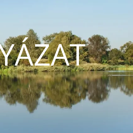
YÁZAT
N