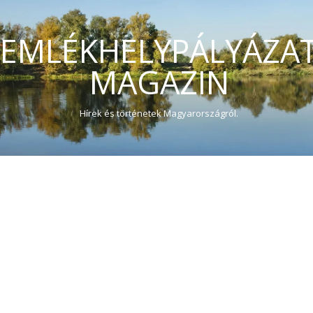
EMLÉKHELYPÁLYÁZA
MAGAZIN
Hírek és történetek Magyarországról.