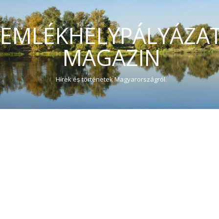
EMLÉKHELYPÁLYÁZA
MAGAZIN
Hírek és történetek Magyarországról.