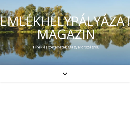
EMLÉKHELYPÁLYÁZA
MAGAZIN
Hírek és történetek Magyarországról.