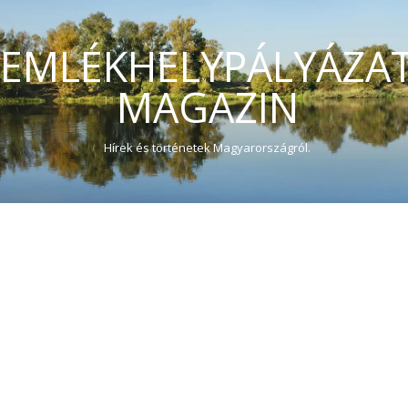
EMLÉKHELYPÁLYÁZA
MAGAZIN
Hírek és történetek Magyarországról.