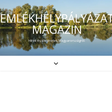
EMLÉKHELYPÁLYÁZA
MAGAZIN
Hírek és történetek Magyarországról.