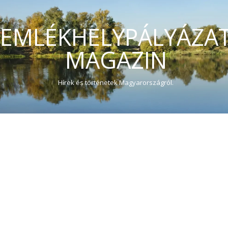
EMLÉKHELYPÁLYÁZA
MAGAZIN
Hírek és történetek Magyarországról.