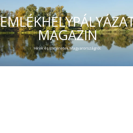
EMLÉKHELYPÁLYÁZA
MAGAZIN
Hírek és történetek Magyarországról.