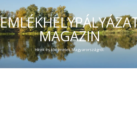
EMLÉKHELYPÁLYÁZA
MAGAZIN
Hírek és történetek Magyarországról.